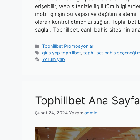
erişebilir, web sitenizle ilgili tüm bilgiler
mobil girişin bu yapısı ve dağıtım sistemi,
olarak kontrol etmenizi sağlar. Tophillbet
sağlar. Tophillbet, canlı bahis sitesinin 
Kategoriler
Tophillbet Promosyonlar
Etiketler
giris yap tophillbet
,
tophillbet bahis seçeneği m
Yorum yap
Tophillbet Ana Sayf
Şubat 24, 2024
Yazarı:
admin