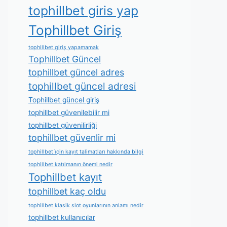
tophillbet giris yap
Tophillbet Giriş
tophillbet giriş yapamamak
Tophillbet Güncel
tophillbet güncel adres
tophillbet güncel adresi
Tophillbet güncel giriş
tophillbet güvenilebilir mi
tophillbet güvenilirliği
tophillbet güvenlir mi
tophillbet i̇çin kayıt talimatları hakkında bilgi
tophillbet katılmanın önemi nedir
Tophillbet kayıt
tophillbet kaç oldu
tophillbet klasik slot oyunlarının anlamı nedir
tophillbet kullanıcılar