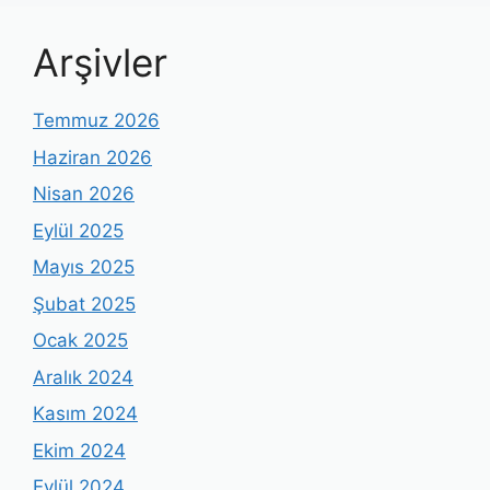
Arşivler
Temmuz 2026
Haziran 2026
Nisan 2026
Eylül 2025
Mayıs 2025
Şubat 2025
Ocak 2025
Aralık 2024
Kasım 2024
Ekim 2024
Eylül 2024