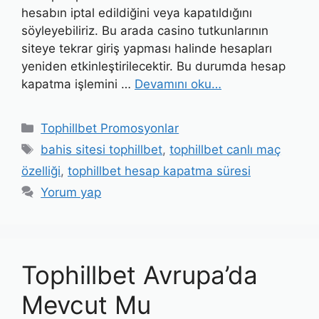
hesabın iptal edildiğini veya kapatıldığını
söyleyebiliriz. Bu arada casino tutkunlarının
siteye tekrar giriş yapması halinde hesapları
yeniden etkinleştirilecektir. Bu durumda hesap
kapatma işlemini …
Devamını oku…
Kategoriler
Tophillbet Promosyonlar
Etiketler
bahis sitesi tophillbet
,
tophillbet canlı maç
özelliği
,
tophillbet hesap kapatma süresi
Yorum yap
Tophillbet Avrupa’da
Mevcut Mu