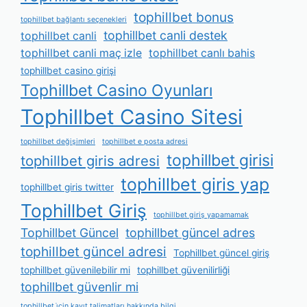
tophillbet bonus
tophillbet bağlantı seçenekleri
tophillbet canli destek
tophillbet canli
tophillbet canli maç izle
tophillbet canlı bahis
tophillbet casino girişi
Tophillbet Casino Oyunları
Tophillbet Casino Sitesi
tophillbet değişimleri
tophillbet e posta adresi
tophillbet girisi
tophillbet giris adresi
tophillbet giris yap
tophillbet giris twitter
Tophillbet Giriş
tophillbet giriş yapamamak
Tophillbet Güncel
tophillbet güncel adres
tophillbet güncel adresi
Tophillbet güncel giriş
tophillbet güvenilebilir mi
tophillbet güvenilirliği
tophillbet güvenlir mi
tophillbet i̇çin kayıt talimatları hakkında bilgi