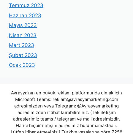
Temmuz 2023
Haziran 2023
Mayıs 2023
Nisan 2023
Mart 2023
Şubat 2023
Ocak 2023
Avrasya'nın en büyük reklam platformunda olmak için
Microsoft Teams:
reklam@avrasyamarketing.com
adresimizden veya Telegram: @Avrasyamarketing
adresimizden irtibat kurabilirsiniz. (Tek iletişim
adreslerimiz teams / telegram ve mail adresimizdir.
Harici hiçbir iletişim adresimiz bulunmamaktadır.
Lütfen itibar etmeyiniz.) Türkiye yasalarına göre 7258