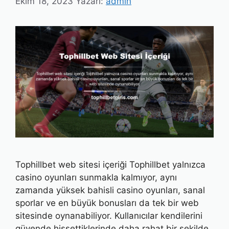
Ekim 18, 2023
Yazarı:
admin
Tophillbet web sitesi içeriği Tophillbet yalnızca
casino oyunları sunmakla kalmıyor, aynı
zamanda yüksek bahisli casino oyunları, sanal
sporlar ve en büyük bonusları da tek bir web
sitesinde oynanabiliyor. Kullanıcılar kendilerini
güvende hissettiklerinde daha rahat bir şekilde