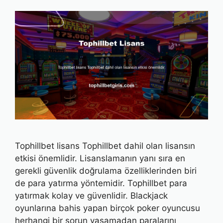
Tophillbet lisans Tophillbet dahil olan lisansın
etkisi önemlidir. Lisanslamanın yanı sıra en
gerekli güvenlik doğrulama özelliklerinden biri
de para yatırma yöntemidir. Tophillbet para
yatırmak kolay ve güvenlidir. Blackjack
oyunlarına bahis yapan birçok poker oyuncusu
herhangi bir sorun yaşamadan paralarını