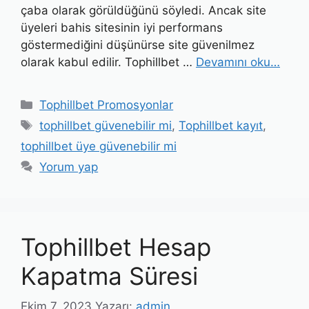
çaba olarak görüldüğünü söyledi. Ancak site
üyeleri bahis sitesinin iyi performans
göstermediğini düşünürse site güvenilmez
olarak kabul edilir. Tophillbet …
Devamını oku…
Kategoriler
Tophillbet Promosyonlar
Etiketler
tophillbet güvenebilir mi
,
Tophillbet kayıt
,
tophillbet üye güvenebilir mi
Yorum yap
Tophillbet Hesap
Kapatma Süresi
Ekim 7, 2023
Yazarı:
admin