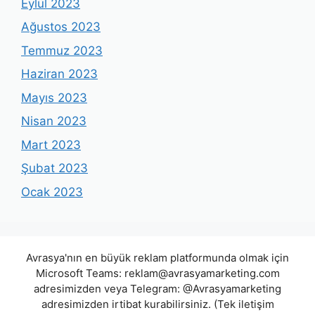
Eylül 2023
Ağustos 2023
Temmuz 2023
Haziran 2023
Mayıs 2023
Nisan 2023
Mart 2023
Şubat 2023
Ocak 2023
Avrasya'nın en büyük reklam platformunda olmak için
Microsoft Teams:
reklam@avrasyamarketing.com
adresimizden veya Telegram: @Avrasyamarketing
adresimizden irtibat kurabilirsiniz. (Tek iletişim