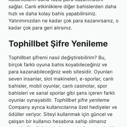
sağlar. Canlı etkinliklere diğer bahislerden daha
hızlı ve daha kolay bahis yapabilirsiniz.
Yatırımınızdan ne kadar çok para kazanırsanız, o
kadar çok para geri alırsınız.
Tophillbet Şifre Yenileme
Tophillbet şifremi nasıl değiştirebilirim? Bu,
birçok farklı oyuna bahis koyabileceğiniz ve
para kazanabileceğiniz web sitesidir. Oyunları
seven insanlar, slot makineleri, e-sporlar, canlı
bahisler, mobil oyunlar, canlı casinolar, spor
bahisleri ve sanal sporlar gibi şans içeren farklı
oyunlar oynayabilir.
Tophillbet şifre yenileme
Company ayrıca kullanıcılarına özel hediyeler ve
ödüller veriyor. Siteyi kullanmak için güncel ve
çalışan bir kullanıcı hesabına sahip olmanız