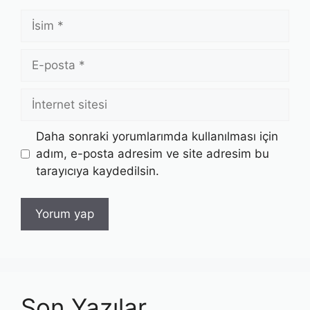
İsim
E-
posta
İnternet
sitesi
Daha sonraki yorumlarımda kullanılması için
adım, e-posta adresim ve site adresim bu
tarayıcıya kaydedilsin.
Son Yazılar