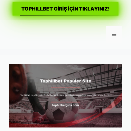
TOPHILLBET GİRİŞ İÇİN TIKLAYINIZ!
İçeriğe
atla
Menü