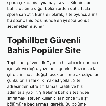
spora çok bahis oynamayı sever. Sitenin spor
bahis bölümü diğer bölümlerden daha fazla
spora sahiptir. Buna ek olarak, site oyuncularına
bu spor bahis bölümünde en iyi spor bonus
seçeneklerini sunar.
Tophillbet Güvenli
Bahis Popüler Site
Tophillbet güvenlidir.Oyuncu hesabını kullanmak
için şifreyi doğru yazmanız gerekir. Bazı insanlar
şifrelerini nasıl değiştireceklerini merak ediyorlar
çünkü onları farklı kılmak istiyorlar. Site
adresinden şifre sıfırlaması pratik ve hızlı
adımlarla yapılır. Şifrelerini bahis sitesinden
sıfırlamak isteyen kullanıcıların önce “Giriş”
bölümüne bağlanması gerekir. Bu bölüme