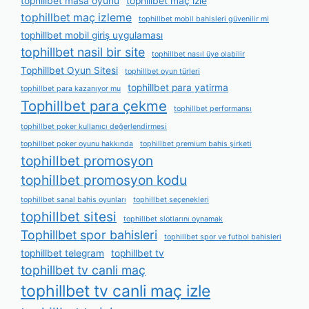
tophillbet masa oyunu
tophillbet maç izle
tophillbet maç izleme
tophillbet mobil bahisleri güvenilir mi
tophillbet mobil giriş uygulaması
tophillbet nasil bir site
tophillbet nasıl üye olabilir
Tophillbet Oyun Sitesi
tophillbet oyun türleri
tophillbet para yatirma
tophillbet para kazanıyor mu
Tophillbet para çekme
tophillbet performansı
tophillbet poker kullanıcı değerlendirmesi
tophillbet poker oyunu hakkında
tophillbet premium bahis şirketi
tophillbet promosyon
tophillbet promosyon kodu
tophillbet sanal bahis oyunları
tophillbet seçenekleri
tophillbet sitesi
tophillbet slotlarını oynamak
Tophillbet spor bahisleri
tophillbet spor ve futbol bahisleri
tophillbet telegram
tophillbet tv
tophillbet tv canli maç
tophillbet tv canli maç izle