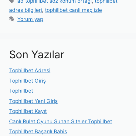
ad tophillbet söz konum ortağı
,
tophillbet
adres bilgileri
,
tophillbet canli maç izle
Yorum yap
Son Yazılar
Tophillbet Adresi
Tophillbet Giriş
Tophillbet
Tophillbet Yeni Giriş
Tophillbet Kayıt
Canlı Rulet Oyunu Sunan Siteler Tophillbet
Tophillbet Başarılı Bahis