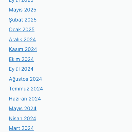
Mayıs 2025
Şubat 2025
Ocak 2025
Aralık 2024
Kasım 2024
Ekim 2024
Eylül 2024
Ağustos 2024
Temmuz 2024
Haziran 2024
Mayıs 2024
Nisan 2024
Mart 2024