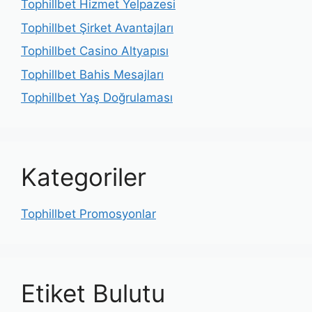
Tophillbet Hizmet Yelpazesi
Tophillbet Şirket Avantajları
Tophillbet Casino Altyapısı
Tophillbet Bahis Mesajları
Tophillbet Yaş Doğrulaması
Kategoriler
Tophillbet Promosyonlar
Etiket Bulutu