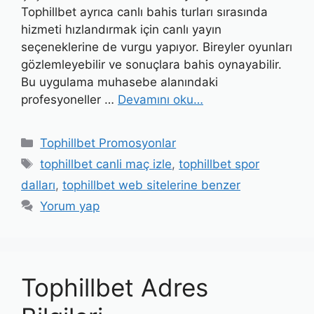
Tophillbet ayrıca canlı bahis turları sırasında
hizmeti hızlandırmak için canlı yayın
seçeneklerine de vurgu yapıyor. Bireyler oyunları
gözlemleyebilir ve sonuçlara bahis oynayabilir.
Bu uygulama muhasebe alanındaki
profesyoneller …
Devamını oku…
Kategoriler
Tophillbet Promosyonlar
Etiketler
tophillbet canli maç izle
,
tophillbet spor
dalları
,
tophillbet web sitelerine benzer
Yorum yap
Tophillbet Adres