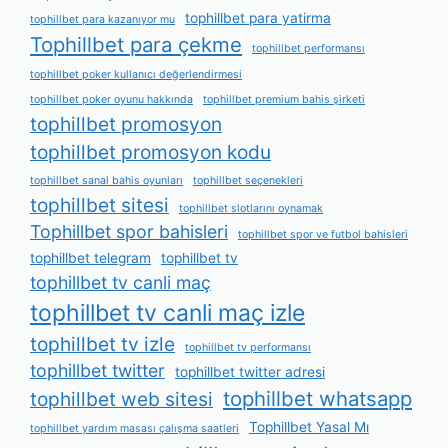
tophillbet para yatirma
tophillbet para kazanıyor mu
Tophillbet para çekme
tophillbet performansı
tophillbet poker kullanıcı değerlendirmesi
tophillbet poker oyunu hakkında
tophillbet premium bahis şirketi
tophillbet promosyon
tophillbet promosyon kodu
tophillbet sanal bahis oyunları
tophillbet seçenekleri
tophillbet sitesi
tophillbet slotlarını oynamak
Tophillbet spor bahisleri
tophillbet spor ve futbol bahisleri
tophillbet telegram
tophillbet tv
tophillbet tv canli maç
tophillbet tv canli maç izle
tophillbet tv izle
tophillbet tv performansı
tophillbet twitter
tophillbet twitter adresi
tophillbet whatsapp
tophillbet web sitesi
Tophillbet Yasal Mı
tophillbet yardım masası çalışma saatleri