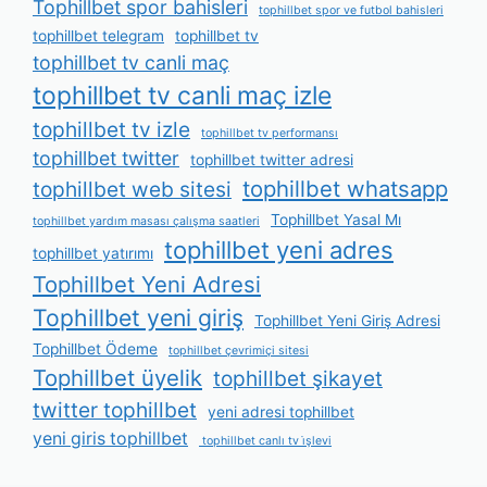
Tophillbet spor bahisleri
tophillbet spor ve futbol bahisleri
tophillbet telegram
tophillbet tv
tophillbet tv canli maç
tophillbet tv canli maç izle
tophillbet tv izle
tophillbet tv performansı
tophillbet twitter
tophillbet twitter adresi
tophillbet whatsapp
tophillbet web sitesi
Tophillbet Yasal Mı
tophillbet yardım masası çalışma saatleri
tophillbet yeni adres
tophillbet yatırımı
Tophillbet Yeni Adresi
Tophillbet yeni giriş
Tophillbet Yeni Giriş Adresi
Tophillbet Ödeme
tophillbet çevrimiçi sitesi
Tophillbet üyelik
tophillbet şikayet
twitter tophillbet
yeni adresi tophillbet
yeni giris tophillbet
tophillbet canlı tv i̇şlevi