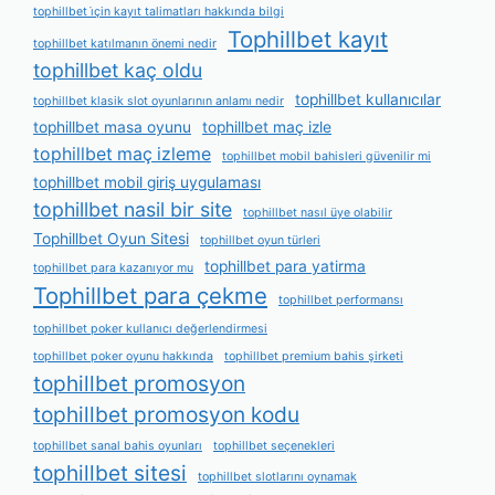
tophillbet i̇çin kayıt talimatları hakkında bilgi
Tophillbet kayıt
tophillbet katılmanın önemi nedir
tophillbet kaç oldu
tophillbet kullanıcılar
tophillbet klasik slot oyunlarının anlamı nedir
tophillbet masa oyunu
tophillbet maç izle
tophillbet maç izleme
tophillbet mobil bahisleri güvenilir mi
tophillbet mobil giriş uygulaması
tophillbet nasil bir site
tophillbet nasıl üye olabilir
Tophillbet Oyun Sitesi
tophillbet oyun türleri
tophillbet para yatirma
tophillbet para kazanıyor mu
Tophillbet para çekme
tophillbet performansı
tophillbet poker kullanıcı değerlendirmesi
tophillbet poker oyunu hakkında
tophillbet premium bahis şirketi
tophillbet promosyon
tophillbet promosyon kodu
tophillbet sanal bahis oyunları
tophillbet seçenekleri
tophillbet sitesi
tophillbet slotlarını oynamak