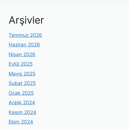
Arşivler
Temmuz 2026
Haziran 2026
Nisan 2026
Eylül 2025
Mayıs 2025
Şubat 2025
Ocak 2025
Aralık 2024
Kasım 2024
Ekim 2024