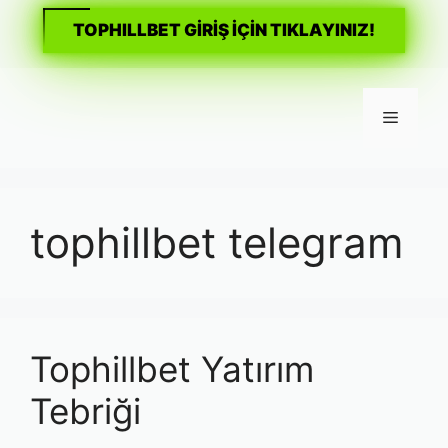
TOPHILLBET GİRİŞ İÇİN TIKLAYINIZ!
İçeriğe
atla
Menü
tophillbet telegram
Tophillbet Yatırım
Tebriği