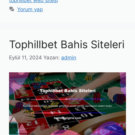
tophillbet web sitesi
Yorum yap
Tophillbet Bahis Siteleri
Eylül 11, 2024
Yazarı:
admin