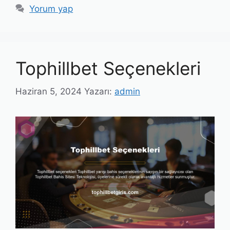
Yorum yap
Tophillbet Seçenekleri
Haziran 5, 2024
Yazarı:
admin