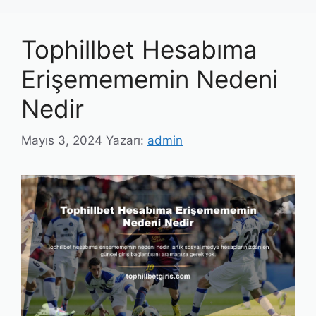
Tophillbet Hesabıma
Erişemememin Nedeni
Nedir
Mayıs 3, 2024
Yazarı:
admin