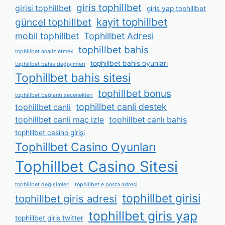
giris tophillbet
girisi tophillbet
giris yap tophillbet
kayit tophillbet
güncel tophillbet
mobil tophillbet
Tophillbet Adresi
tophillbet bahis
tophillbet analiz etmek
tophillbet bahis oyunları
tophillbet bahis değişimleri
Tophillbet bahis sitesi
tophillbet bonus
tophillbet bağlantı seçenekleri
tophillbet canli destek
tophillbet canli
tophillbet canli maç izle
tophillbet canlı bahis
tophillbet casino girişi
Tophillbet Casino Oyunları
Tophillbet Casino Sitesi
tophillbet değişimleri
tophillbet e posta adresi
tophillbet girisi
tophillbet giris adresi
tophillbet giris yap
tophillbet giris twitter