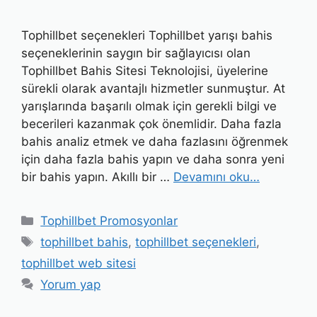
Tophillbet seçenekleri Tophillbet yarışı bahis
seçeneklerinin saygın bir sağlayıcısı olan
Tophillbet Bahis Sitesi Teknolojisi, üyelerine
sürekli olarak avantajlı hizmetler sunmuştur. At
yarışlarında başarılı olmak için gerekli bilgi ve
becerileri kazanmak çok önemlidir. Daha fazla
bahis analiz etmek ve daha fazlasını öğrenmek
için daha fazla bahis yapın ve daha sonra yeni
bir bahis yapın. Akıllı bir …
Devamını oku…
Kategoriler
Tophillbet Promosyonlar
Etiketler
tophillbet bahis
,
tophillbet seçenekleri
,
tophillbet web sitesi
Yorum yap