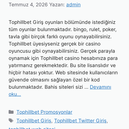
Temmuz 4, 2026
Yazarı:
admin
Tophillbet Giriş oyunları bölümünde istediğiniz
tüm oyunlar bulunmaktadır. bingo, rulet, poker,
tavla gibi birçok farklı oyunu oynayabilirsiniz.
Tophillbet üyesiyseniz gerçek bir casino
oyuncusu gibi oynayabilirsiniz. Gerçek parayla
oynamak için Tophillbet casino hesabınıza para
yatırmanız gerekmektedir. Bu site lisanslıdır ve
hiçbir hatası yoktur. Web sitesinde kullanıcıların
güvende olmasını sağlayan özel bir kod
bulunmaktadır. Bahis siteleri sizi …
Devamını
oku…
Kategoriler
Tophillbet Promosyonlar
Etiketler
Tophillbet Giriş
,
Tophillbet Twitter Giriş
,