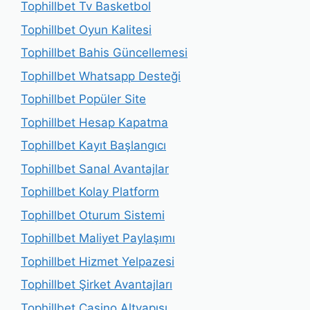
Tophillbet Tv Basketbol
Tophillbet Oyun Kalitesi
Tophillbet Bahis Güncellemesi
Tophillbet Whatsapp Desteği
Tophillbet Popüler Site
Tophillbet Hesap Kapatma
Tophillbet Kayıt Başlangıcı
Tophillbet Sanal Avantajlar
Tophillbet Kolay Platform
Tophillbet Oturum Sistemi
Tophillbet Maliyet Paylaşımı
Tophillbet Hizmet Yelpazesi
Tophillbet Şirket Avantajları
Tophillbet Casino Altyapısı