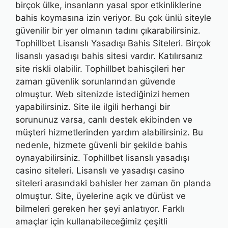
birçok ülke, insanların yasal spor etkinliklerine
bahis koymasına izin veriyor. Bu çok ünlü siteyle
güvenilir bir yer olmanın tadını çıkarabilirsiniz.
Tophillbet Lisanslı Yasadışı Bahis Siteleri. Birçok
lisanslı yasadışı bahis sitesi vardır. Katılırsanız
site riskli olabilir. Tophillbet bahisçileri her
zaman güvenlik sorunlarından güvende
olmuştur. Web sitenizde istediğinizi hemen
yapabilirsiniz. Site ile ilgili herhangi bir
sorununuz varsa, canlı destek ekibinden ve
müşteri hizmetlerinden yardım alabilirsiniz. Bu
nedenle, hizmete güvenli bir şekilde bahis
oynayabilirsiniz. Tophillbet lisanslı yasadışı
casino siteleri. Lisanslı ve yasadışı casino
siteleri arasındaki bahisler her zaman ön planda
olmuştur. Site, üyelerine açık ve dürüst ve
bilmeleri gereken her şeyi anlatıyor. Farklı
amaçlar için kullanabileceğimiz çeşitli