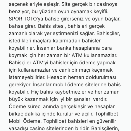
seçenekleriyle eşleşir. Site gerçek bir casinoya
benziyor, bu yüzden oyun oynamak keyifli.
SPOR TOTO’ya bahse girerseniz ve oyun başlar,
bahse girer. Bahis sitesi, bahisleri gerçek
zamanlı olarak yerleştirmenizi sağlar. Bahisçiler,
istedikleri maçlara kaçırmadan bahisler
koyabilirler. İnsanlar banka hesaplarına para
koymak için her zaman bir ATM kullanamazlar.
Bahisçiler ATM’yi bahisler için ödeme yapmak
için kullanamazlar ve canlı bir maçı kaçırmak
istemeyebilirler. Hesabın hemen doldurulması
gerekiyor. İnsanlar mobil ödeme sitelerine bahis
koyabilir. Hiç bahis kaybetmezler ve her zaman
büyük kazanmak için iyi bir şansları vardır.
Ödeme süreci anında gerçekleşir ve hesaplar
birkaç dakika içinde kurulur ve açılır. Tophillbet
Mobil Ödeme. Tophillbet bahisleri en güvenilir
yasadışı casino sitelerinden biridir. Bahisçilerin,