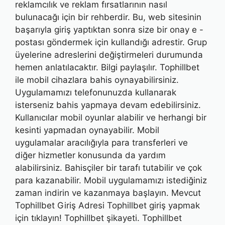
reklamcılık ve reklam fırsatlarının nasıl
bulunacağı için bir rehberdir. Bu, web sitesinin
başarıyla giriş yaptıktan sonra size bir onay e -
postası göndermek için kullandığı adrestir. Grup
üyelerine adreslerini değiştirmeleri durumunda
hemen anlatılacaktır. Bilgi paylaşılır. Tophillbet
ile mobil cihazlara bahis oynayabilirsiniz.
Uygulamamızı telefonunuzda kullanarak
isterseniz bahis yapmaya devam edebilirsiniz.
Kullanıcılar mobil oyunlar alabilir ve herhangi bir
kesinti yapmadan oynayabilir. Mobil
uygulamalar aracılığıyla para transferleri ve
diğer hizmetler konusunda da yardım
alabilirsiniz. Bahisçiler bir tarafı tutabilir ve çok
para kazanabilir. Mobil uygulamamızı istediğiniz
zaman indirin ve kazanmaya başlayın. Mevcut
Tophillbet Giriş Adresi Tophillbet giriş yapmak
için tıklayın! Tophillbet şikayeti. Tophillbet