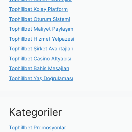
Tophillbet Kolay Platform
Tophillbet Oturum Sistemi
Tophillbet Maliyet Paylaşımı
Tophillbet Hizmet Yelpazesi
Tophillbet Şirket Avantajları
Tophillbet Casino Altyapısı
Tophillbet Bahis Mesajları
Tophillbet Yaş Doğrulaması
Kategoriler
Tophillbet Promosyonlar