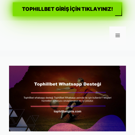
TOPHILLBET GİRİŞ İÇİN TIKLAYINIZ!
İçeriğe
atla
Menü