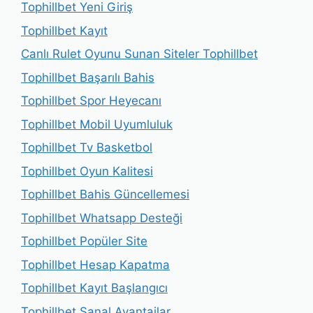
Tophillbet Yeni Giriş
Tophillbet Kayıt
Canlı Rulet Oyunu Sunan Siteler Tophillbet
Tophillbet Başarılı Bahis
Tophillbet Spor Heyecanı
Tophillbet Mobil Uyumluluk
Tophillbet Tv Basketbol
Tophillbet Oyun Kalitesi
Tophillbet Bahis Güncellemesi
Tophillbet Whatsapp Desteği
Tophillbet Popüler Site
Tophillbet Hesap Kapatma
Tophillbet Kayıt Başlangıcı
Tophillbet Sanal Avantajlar