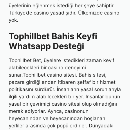
üyelerinin eğlenmek istediği her şeye sahiptir.
Türkiye’de casino yasadışıdır. Ülkemizde casino
yok.
Tophillbet Bahis Keyfi
Whatsapp Desteği
Tophillbet Bet, üyelere istedikleri zaman keyif
alabilecekleri bir casino deneyimi
sunar.Tophillbet casino sitesi. Bahis sitesi,
pazara girdiği andan itibaren şeffaf bir hizmet
politikasını sürdürür. İnsanların yasal sorunlarıyla
ilgili yardım alabilecekleri bir yer. İnsanlar bunun
yasal bir çevrimiçi casino sitesi olup olmadığını
merak ediyorlar. Ayrıca, casinonun
heyecanından ve heyecanından hoşlanan
yerliler arasında çok popülerdirler. Dünyadaki