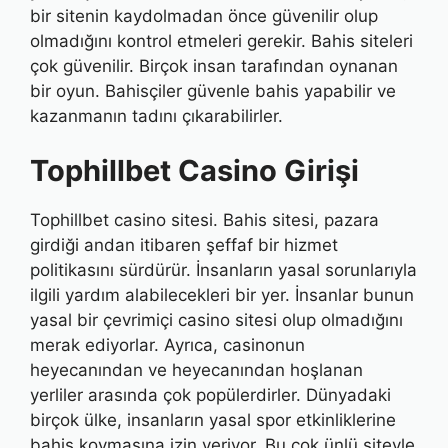
bir sitenin kaydolmadan önce güvenilir olup
olmadığını kontrol etmeleri gerekir. Bahis siteleri
çok güvenilir. Birçok insan tarafından oynanan
bir oyun. Bahisçiler güvenle bahis yapabilir ve
kazanmanın tadını çıkarabilirler.
Tophillbet Casino Girişi
Tophillbet casino sitesi. Bahis sitesi, pazara
girdiği andan itibaren şeffaf bir hizmet
politikasını sürdürür. İnsanların yasal sorunlarıyla
ilgili yardım alabilecekleri bir yer. İnsanlar bunun
yasal bir çevrimiçi casino sitesi olup olmadığını
merak ediyorlar. Ayrıca, casinonun
heyecanından ve heyecanından hoşlanan
yerliler arasında çok popülerdirler. Dünyadaki
birçok ülke, insanların yasal spor etkinliklerine
bahis koymasına izin veriyor. Bu çok ünlü siteyle