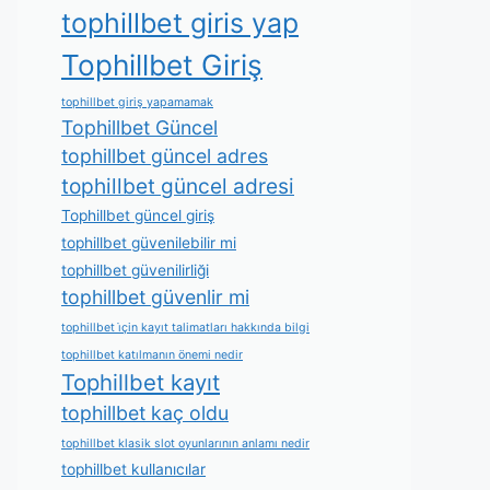
tophillbet giris yap
Tophillbet Giriş
tophillbet giriş yapamamak
Tophillbet Güncel
tophillbet güncel adres
tophillbet güncel adresi
Tophillbet güncel giriş
tophillbet güvenilebilir mi
tophillbet güvenilirliği
tophillbet güvenlir mi
tophillbet i̇çin kayıt talimatları hakkında bilgi
tophillbet katılmanın önemi nedir
Tophillbet kayıt
tophillbet kaç oldu
tophillbet klasik slot oyunlarının anlamı nedir
tophillbet kullanıcılar