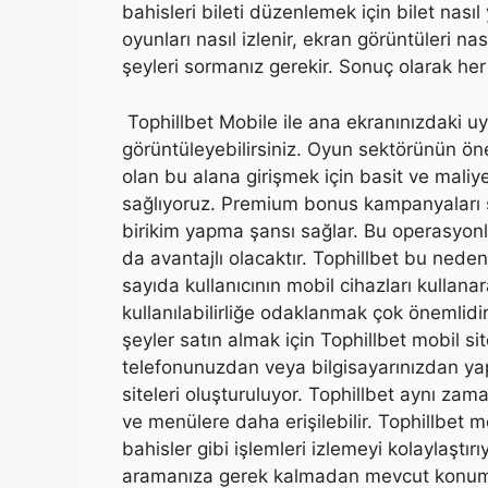
bahisleri bileti düzenlemek için bilet nasıl y
oyunları nasıl izlenir, ekran görüntüleri nasıl
şeyleri sormanız gerekir. Sonuç olarak her 
Tophillbet Mobile ile ana ekranınızdaki u
görüntüleyebilirsiniz. Oyun sektörünün öne
olan bu alana girişmek için basit ve mali
sağlıyoruz. Premium bonus kampanyaları siz
birikim yapma şansı sağlar. Bu operasyon
da avantajlı olacaktır. Tophillbet bu nede
sayıda kullanıcının mobil cihazları kullan
kullanılabilirliğe odaklanmak çok önemlid
şeyler satın almak için Tophillbet mobil site
telefonunuzdan veya bilgisayarınızdan yap
siteleri oluşturuluyor. Tophillbet aynı za
ve menülere daha erişilebilir. Tophillbet m
bahisler gibi işlemleri izlemeyi kolaylaşt
aramanıza gerek kalmadan mevcut konumun