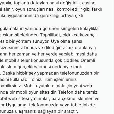
apılır, toplantı detayları nasıl değiştirilir, casino
 alınır, oyun sonuçları nasıl kontrol edilir gibi farklı
iki uygulamanın da gerekliliği ortaya çıktı
ygulamaların yanında görünen simgeleri kolaylıkla
 çıkan sitelerinden Tophillbet, oldukça kazançlı
yetsiz bir yöntem sunuyor. Üye olma şansı
e sınırsız bonus ve dilediğiniz faiz oranlarıyla
ların her zaman ve her yerde yapılabilmesi daha
nle mobil siteler konusunda çok ciddiler. Önemli
arak işlem gerçekleştirmesi nedeniyle mobil
ir. Başka hiçbir şey yapmadan telefonunuzdan bir
sini kullanabilirsiniz. Tüm işlemlerinizi
abilirsiniz. Mobil uyumlu olmak için yeni web
manda bir mobil oyun sitesidir. Telefon daha temiz
obil web sitesi yatırımlar, para çekme işlemleri ve
ırıyor Uygulama, telefonunuzda veya tabletinizde
uza ulaşmanızı sağlayan bir araçtır.