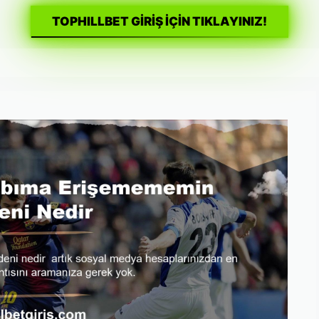
TOPHILLBET GİRİŞ İÇİN TIKLAYINIZ!