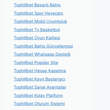
Tophillbet Başarılı Bahis
Tophillbet Spor Heyecanı
Tophillbet Mobil Uyumluluk
Tophillbet Tv Basketbol
Tophillbet Oyun Kalitesi
Tophillbet Bahis Güncellemesi
Tophillbet Whatsapp Desteği
Tophillbet Popüler Site
Tophillbet Hesap Kapatma
Tophillbet Kayıt Başlangıcı
Tophillbet Sanal Avantajlar
Tophillbet Kolay Platform
Tophillbet Oturum Sistemi