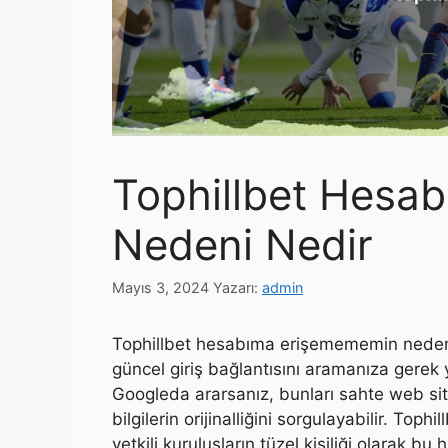
Tophillbet Hesa
Nedeni Nedir
Mayıs 3, 2024
Yazarı:
admin
Tophillbet hesabıma erişemememin nedeni
güncel giriş bağlantısını aramanıza gerek yo
Googleda ararsanız, bunları sahte web site
bilgilerin orijinalliğini sorgulayabilir. To
yetkili kuruluşların tüzel kişiliği olarak bu