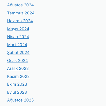
Ağustos 2024
Temmuz 2024
Haziran 2024
Mayıs 2024
Nisan 2024
Mart 2024
Şubat 2024
Ocak 2024
Aralık 2023
Kasım 2023
Ekim 2023
Eylül 2023
Ağustos 2023