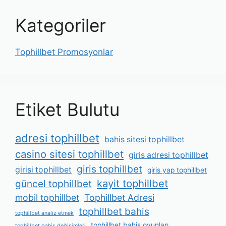
Kategoriler
Tophillbet Promosyonlar
Etiket Bulutu
adresi tophillbet
bahis sitesi tophillbet
casino sitesi tophillbet
giris adresi tophillbet
giris tophillbet
girisi tophillbet
giris yap tophillbet
kayit tophillbet
güncel tophillbet
mobil tophillbet
Tophillbet Adresi
tophillbet bahis
tophillbet analiz etmek
tophillbet bahis oyunları
tophillbet bahis değişimleri