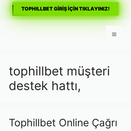
TOPHILLBET GİRİŞ İÇİN TIKLAYINIZ!
İçeriğe
atla
Menü
tophillbet müşteri
destek hattı,
Tophillbet Online Çağrı