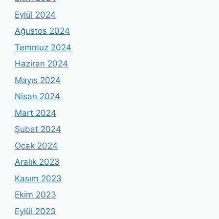
Eylül 2024
Ağustos 2024
Temmuz 2024
Haziran 2024
Mayıs 2024
Nisan 2024
Mart 2024
Şubat 2024
Ocak 2024
Aralık 2023
Kasım 2023
Ekim 2023
Eylül 2023