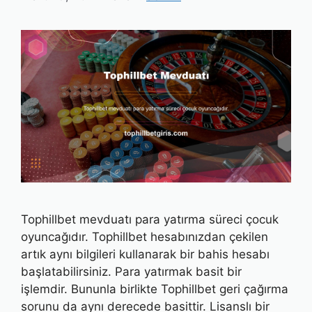
Tophillbet mevduatı para yatırma süreci çocuk
oyuncağıdır. Tophillbet hesabınızdan çekilen
artık aynı bilgileri kullanarak bir bahis hesabı
başlatabilirsiniz. Para yatırmak basit bir
işlemdir. Bununla birlikte Tophillbet geri çağırma
sorunu da aynı derecede basittir. Lisanslı bir