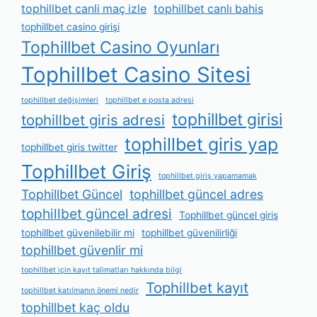
tophillbet canli maç izle
tophillbet canlı bahis
tophillbet casino girişi
Tophillbet Casino Oyunları
Tophillbet Casino Sitesi
tophillbet değişimleri
tophillbet e posta adresi
tophillbet girisi
tophillbet giris adresi
tophillbet giris yap
tophillbet giris twitter
Tophillbet Giriş
tophillbet giriş yapamamak
Tophillbet Güncel
tophillbet güncel adres
tophillbet güncel adresi
Tophillbet güncel giriş
tophillbet güvenilebilir mi
tophillbet güvenilirliği
tophillbet güvenlir mi
tophillbet i̇çin kayıt talimatları hakkında bilgi
Tophillbet kayıt
tophillbet katılmanın önemi nedir
tophillbet kaç oldu