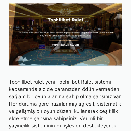
Tophillbet rulet yeni Tophillbet Rulet sistemi
kapsamında siz de paranızdan ödün vermeden
sağlam bir oyun alanına sahip olma şansınız var.
Her duruma göre hazırlanmış agresif, sistematik
ve gelişmiş bir oyun düzeni kullanarak çeşitlilik
elde etme şansına sahipsiniz. Verimli bir
yayıncılık sisteminin bu işlevleri destekleyerek