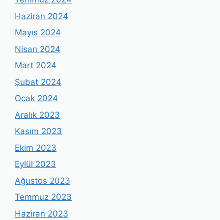
Haziran 2024
Mayıs 2024
Nisan 2024
Mart 2024
Şubat 2024
Ocak 2024
Aralık 2023
Kasım 2023
Ekim 2023
Eylül 2023
Ağustos 2023
Temmuz 2023
Haziran 2023