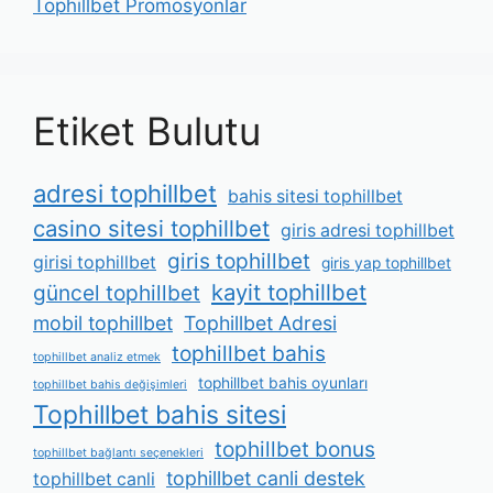
Tophillbet Promosyonlar
Etiket Bulutu
adresi tophillbet
bahis sitesi tophillbet
casino sitesi tophillbet
giris adresi tophillbet
giris tophillbet
girisi tophillbet
giris yap tophillbet
kayit tophillbet
güncel tophillbet
mobil tophillbet
Tophillbet Adresi
tophillbet bahis
tophillbet analiz etmek
tophillbet bahis oyunları
tophillbet bahis değişimleri
Tophillbet bahis sitesi
tophillbet bonus
tophillbet bağlantı seçenekleri
tophillbet canli destek
tophillbet canli