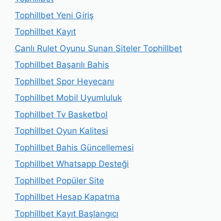
Tophillbet Yeni Giriş
Tophillbet Kayıt
Canlı Rulet Oyunu Sunan Siteler Tophillbet
Tophillbet Başarılı Bahis
Tophillbet Spor Heyecanı
Tophillbet Mobil Uyumluluk
Tophillbet Tv Basketbol
Tophillbet Oyun Kalitesi
Tophillbet Bahis Güncellemesi
Tophillbet Whatsapp Desteği
Tophillbet Popüler Site
Tophillbet Hesap Kapatma
Tophillbet Kayıt Başlangıcı