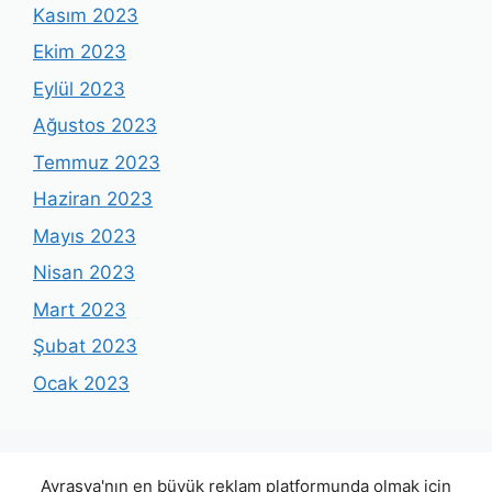
Kasım 2023
Ekim 2023
Eylül 2023
Ağustos 2023
Temmuz 2023
Haziran 2023
Mayıs 2023
Nisan 2023
Mart 2023
Şubat 2023
Ocak 2023
Avrasya'nın en büyük reklam platformunda olmak için