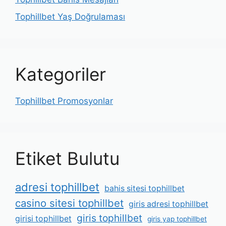
Tophillbet Yaş Doğrulaması
Kategoriler
Tophillbet Promosyonlar
Etiket Bulutu
adresi tophillbet
bahis sitesi tophillbet
casino sitesi tophillbet
giris adresi tophillbet
giris tophillbet
girisi tophillbet
giris yap tophillbet