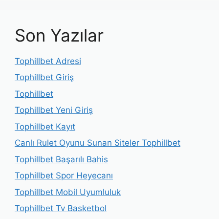
Son Yazılar
Tophillbet Adresi
Tophillbet Giriş
Tophillbet
Tophillbet Yeni Giriş
Tophillbet Kayıt
Canlı Rulet Oyunu Sunan Siteler Tophillbet
Tophillbet Başarılı Bahis
Tophillbet Spor Heyecanı
Tophillbet Mobil Uyumluluk
Tophillbet Tv Basketbol