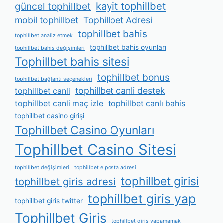
kayit tophillbet
güncel tophillbet
mobil tophillbet
Tophillbet Adresi
tophillbet bahis
tophillbet analiz etmek
tophillbet bahis oyunları
tophillbet bahis değişimleri
Tophillbet bahis sitesi
tophillbet bonus
tophillbet bağlantı seçenekleri
tophillbet canli destek
tophillbet canli
tophillbet canli maç izle
tophillbet canlı bahis
tophillbet casino girişi
Tophillbet Casino Oyunları
Tophillbet Casino Sitesi
tophillbet değişimleri
tophillbet e posta adresi
tophillbet girisi
tophillbet giris adresi
tophillbet giris yap
tophillbet giris twitter
Tophillbet Giriş
tophillbet giriş yapamamak