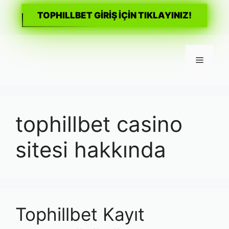
TOPHILLBET GİRİŞ İÇİN TIKLAYINIZ!
İçeriğe
atla
Menü
tophillbet casino
sitesi hakkında
Tophillbet Kayıt