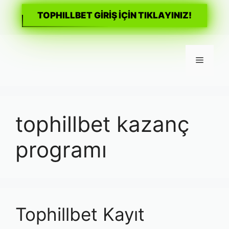
TOPHILLBET GİRİŞ İÇİN TIKLAYINIZ!
İçeriğe
atla
Menü
tophillbet kazanç
programı
Tophillbet Kayıt