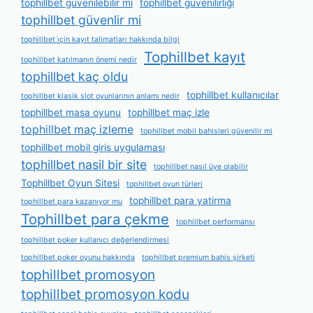
tophillbet güvenilebilir mi
tophillbet güvenilirliği
tophillbet güvenlir mi
tophillbet i̇çin kayıt talimatları hakkında bilgi
Tophillbet kayıt
tophillbet katılmanın önemi nedir
tophillbet kaç oldu
tophillbet kullanıcılar
tophillbet klasik slot oyunlarının anlamı nedir
tophillbet masa oyunu
tophillbet maç izle
tophillbet maç izleme
tophillbet mobil bahisleri güvenilir mi
tophillbet mobil giriş uygulaması
tophillbet nasil bir site
tophillbet nasıl üye olabilir
Tophillbet Oyun Sitesi
tophillbet oyun türleri
tophillbet para yatirma
tophillbet para kazanıyor mu
Tophillbet para çekme
tophillbet performansı
tophillbet poker kullanıcı değerlendirmesi
tophillbet poker oyunu hakkında
tophillbet premium bahis şirketi
tophillbet promosyon
tophillbet promosyon kodu