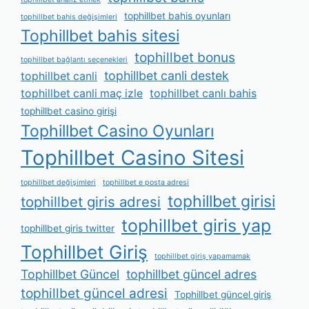
tophillbet bahis oyunları
tophillbet bahis değişimleri
Tophillbet bahis sitesi
tophillbet bonus
tophillbet bağlantı seçenekleri
tophillbet canli destek
tophillbet canli
tophillbet canli maç izle
tophillbet canlı bahis
tophillbet casino girişi
Tophillbet Casino Oyunları
Tophillbet Casino Sitesi
tophillbet değişimleri
tophillbet e posta adresi
tophillbet girisi
tophillbet giris adresi
tophillbet giris yap
tophillbet giris twitter
Tophillbet Giriş
tophillbet giriş yapamamak
Tophillbet Güncel
tophillbet güncel adres
tophillbet güncel adresi
Tophillbet güncel giriş