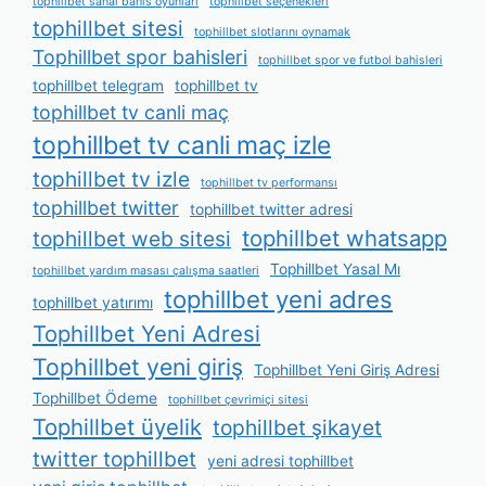
tophillbet sanal bahis oyunları
tophillbet seçenekleri
tophillbet sitesi
tophillbet slotlarını oynamak
Tophillbet spor bahisleri
tophillbet spor ve futbol bahisleri
tophillbet telegram
tophillbet tv
tophillbet tv canli maç
tophillbet tv canli maç izle
tophillbet tv izle
tophillbet tv performansı
tophillbet twitter
tophillbet twitter adresi
tophillbet whatsapp
tophillbet web sitesi
Tophillbet Yasal Mı
tophillbet yardım masası çalışma saatleri
tophillbet yeni adres
tophillbet yatırımı
Tophillbet Yeni Adresi
Tophillbet yeni giriş
Tophillbet Yeni Giriş Adresi
Tophillbet Ödeme
tophillbet çevrimiçi sitesi
Tophillbet üyelik
tophillbet şikayet
twitter tophillbet
yeni adresi tophillbet