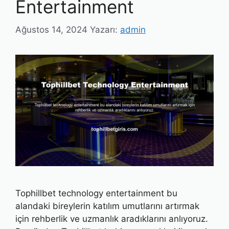
Entertainment
Ağustos 14, 2024
Yazarı:
admin
Tophillbet technology entertainment bu
alandaki bireylerin katılım umutlarını artırmak
için rehberlik ve uzmanlık aradıklarını anlıyoruz.