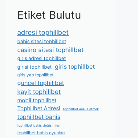
Etiket Bulutu
adresi tophillbet
bahis sitesi tophillbet
casino sitesi tophillbet
giris adresi tophillbet
giris tophillbet
girisi tophillbet
giris yap tophillbet
güncel tophillbet
kayit tophillbet
mobil tophillbet
Tophillbet Adresi
tophillbet analiz etmek
tophillbet bahis
tophillbet bahis değişimleri
tophillbet bahis oyunları