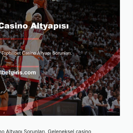
ino Altyapı Sorunları. Geleneksel casino