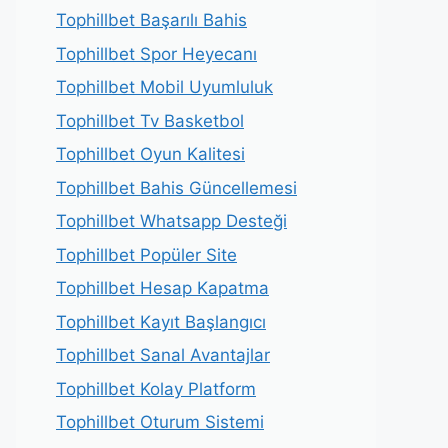
Tophillbet Başarılı Bahis
Tophillbet Spor Heyecanı
Tophillbet Mobil Uyumluluk
Tophillbet Tv Basketbol
Tophillbet Oyun Kalitesi
Tophillbet Bahis Güncellemesi
Tophillbet Whatsapp Desteği
Tophillbet Popüler Site
Tophillbet Hesap Kapatma
Tophillbet Kayıt Başlangıcı
Tophillbet Sanal Avantajlar
Tophillbet Kolay Platform
Tophillbet Oturum Sistemi