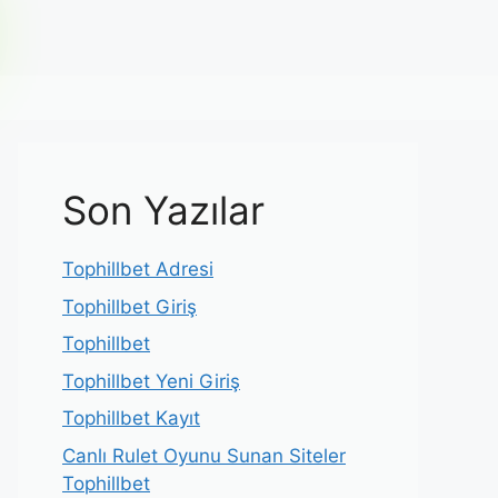
Son Yazılar
Tophillbet Adresi
Tophillbet Giriş
Tophillbet
Tophillbet Yeni Giriş
Tophillbet Kayıt
Canlı Rulet Oyunu Sunan Siteler
Tophillbet