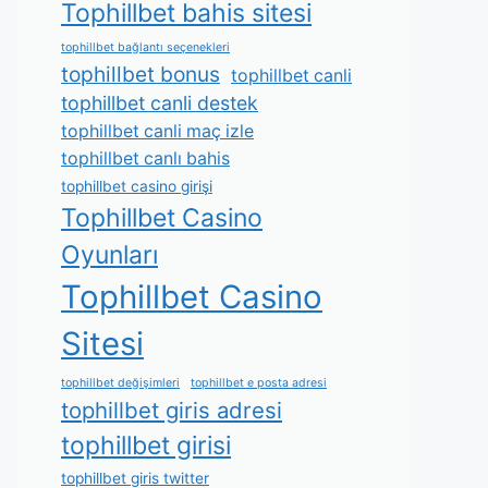
Tophillbet bahis sitesi
tophillbet bağlantı seçenekleri
tophillbet bonus
tophillbet canli
tophillbet canli destek
tophillbet canli maç izle
tophillbet canlı bahis
tophillbet casino girişi
Tophillbet Casino
Oyunları
Tophillbet Casino
Sitesi
tophillbet değişimleri
tophillbet e posta adresi
tophillbet giris adresi
tophillbet girisi
tophillbet giris twitter