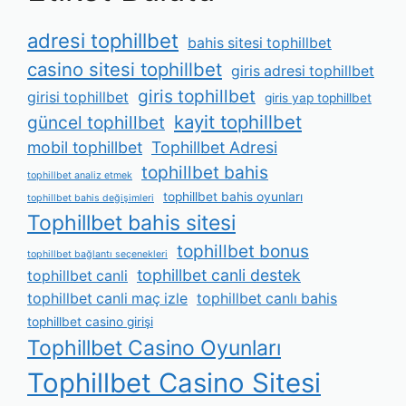
adresi tophillbet
bahis sitesi tophillbet
casino sitesi tophillbet
giris adresi tophillbet
giris tophillbet
girisi tophillbet
giris yap tophillbet
kayit tophillbet
güncel tophillbet
mobil tophillbet
Tophillbet Adresi
tophillbet bahis
tophillbet analiz etmek
tophillbet bahis oyunları
tophillbet bahis değişimleri
Tophillbet bahis sitesi
tophillbet bonus
tophillbet bağlantı seçenekleri
tophillbet canli destek
tophillbet canli
tophillbet canli maç izle
tophillbet canlı bahis
tophillbet casino girişi
Tophillbet Casino Oyunları
Tophillbet Casino Sitesi