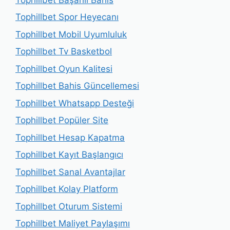
Tophillbet Spor Heyecanı
Tophillbet Mobil Uyumluluk
Tophillbet Tv Basketbol
Tophillbet Oyun Kalitesi
Tophillbet Bahis Güncellemesi
Tophillbet Whatsapp Desteği
Tophillbet Popüler Site
Tophillbet Hesap Kapatma
Tophillbet Kayıt Başlangıcı
Tophillbet Sanal Avantajlar
Tophillbet Kolay Platform
Tophillbet Oturum Sistemi
Tophillbet Maliyet Paylaşımı