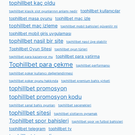
tophillbet kaç oldu
tophillbet kullanıcılar
tophillbet klasik slot oyunlarının anlamı nedir
tophillbet masa oyunu
tophillbet maç izle
tophillbet maç izleme
tophillbet mobil bahisleri güvenilir mi
tophillbet mobil giriş uygulaması
tophillbet nasil bir site
tophillbet nasıl üye olabilir
Tophillbet Oyun Sitesi
tophillbet oyun türleri
tophillbet para yatirma
tophillbet para kazanıyor mu
Tophillbet para çekme
tophillbet performansı
tophillbet poker kullanıcı değerlendirmesi
tophillbet poker oyunu hakkında
tophillbet premium bahis şirketi
tophillbet promosyon
tophillbet promosyon kodu
tophillbet sanal bahis oyunları
tophillbet seçenekleri
tophillbet sitesi
tophillbet slotlarını oynamak
Tophillbet spor bahisleri
tophillbet spor ve futbol bahisleri
tophillbet telegram
tophillbet tv