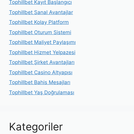
Tophillbet Kayıt Başlangıcı
Tophillbet Sanal Avantajlar
Tophillbet Kolay Platform
Tophillbet Oturum Sistemi
Tophillbet Maliyet Paylaşımı
Tophillbet Hizmet Yelpazesi
Tophillbet Şirket Avantajları
Tophillbet Casino Altyapısı
Tophillbet Bahis Mesajları
Tophillbet Yaş Doğrulaması
Kategoriler