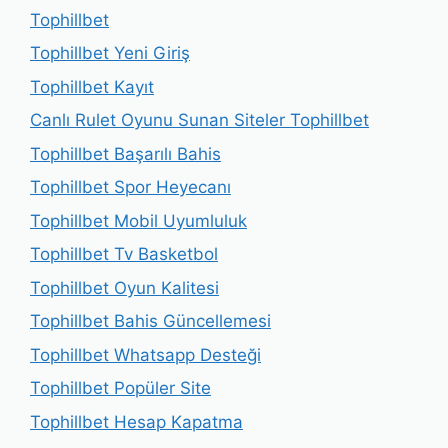
Tophillbet
Tophillbet Yeni Giriş
Tophillbet Kayıt
Canlı Rulet Oyunu Sunan Siteler Tophillbet
Tophillbet Başarılı Bahis
Tophillbet Spor Heyecanı
Tophillbet Mobil Uyumluluk
Tophillbet Tv Basketbol
Tophillbet Oyun Kalitesi
Tophillbet Bahis Güncellemesi
Tophillbet Whatsapp Desteği
Tophillbet Popüler Site
Tophillbet Hesap Kapatma