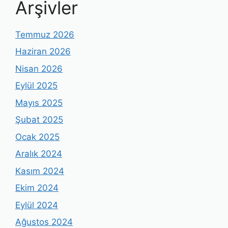
Arşivler
Temmuz 2026
Haziran 2026
Nisan 2026
Eylül 2025
Mayıs 2025
Şubat 2025
Ocak 2025
Aralık 2024
Kasım 2024
Ekim 2024
Eylül 2024
Ağustos 2024