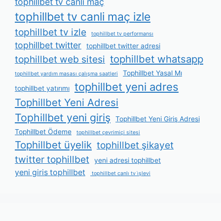
tophillbet tv canli maç
tophillbet tv canli maç izle
tophillbet tv izle
tophillbet tv performansı
tophillbet twitter
tophillbet twitter adresi
tophillbet whatsapp
tophillbet web sitesi
Tophillbet Yasal Mı
tophillbet yardım masası çalışma saatleri
tophillbet yeni adres
tophillbet yatırımı
Tophillbet Yeni Adresi
Tophillbet yeni giriş
Tophillbet Yeni Giriş Adresi
Tophillbet Ödeme
tophillbet çevrimiçi sitesi
Tophillbet üyelik
tophillbet şikayet
twitter tophillbet
yeni adresi tophillbet
yeni giris tophillbet
tophillbet canlı tv i̇şlevi