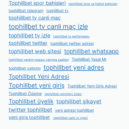
Tophillbet spor bahisleri
tophillbet spor ve futbol bahisleri
tophillbet telegram
tophillbet tv
tophillbet tv canli maç
tophillbet tv canli maç izle
tophillbet tv izle
tophillbet tv performansı
tophillbet twitter
tophillbet twitter adresi
tophillbet whatsapp
tophillbet web sitesi
Tophillbet Yasal Mı
tophillbet yardım masası çalışma saatleri
tophillbet yeni adres
tophillbet yatırımı
Tophillbet Yeni Adresi
Tophillbet yeni giriş
Tophillbet Yeni Giriş Adresi
Tophillbet Ödeme
tophillbet çevrimiçi sitesi
Tophillbet üyelik
tophillbet şikayet
twitter tophillbet
yeni adresi tophillbet
yeni giris tophillbet
tophillbet canlı tv i̇şlevi