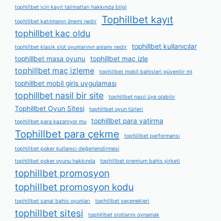
tophillbet i̇çin kayıt talimatları hakkında bilgi
Tophillbet kayıt
tophillbet katılmanın önemi nedir
tophillbet kaç oldu
tophillbet kullanıcılar
tophillbet klasik slot oyunlarının anlamı nedir
tophillbet masa oyunu
tophillbet maç izle
tophillbet maç izleme
tophillbet mobil bahisleri güvenilir mi
tophillbet mobil giriş uygulaması
tophillbet nasil bir site
tophillbet nasıl üye olabilir
Tophillbet Oyun Sitesi
tophillbet oyun türleri
tophillbet para yatirma
tophillbet para kazanıyor mu
Tophillbet para çekme
tophillbet performansı
tophillbet poker kullanıcı değerlendirmesi
tophillbet poker oyunu hakkında
tophillbet premium bahis şirketi
tophillbet promosyon
tophillbet promosyon kodu
tophillbet sanal bahis oyunları
tophillbet seçenekleri
tophillbet sitesi
tophillbet slotlarını oynamak