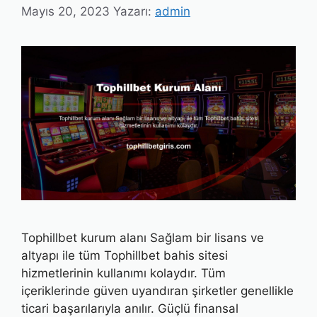
Mayıs 20, 2023
Yazarı:
admin
Tophillbet kurum alanı Sağlam bir lisans ve
altyapı ile tüm Tophillbet bahis sitesi
hizmetlerinin kullanımı kolaydır. Tüm
içeriklerinde güven uyandıran şirketler genellikle
ticari başarılarıyla anılır. Güçlü finansal