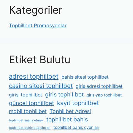
Kategoriler
Tophillbet Promosyonlar
Etiket Bulutu
adresi tophillbet
bahis sitesi tophillbet
casino sitesi tophillbet
giris adresi tophillbet
giris tophillbet
girisi tophillbet
giris yap tophillbet
kayit tophillbet
güncel tophillbet
mobil tophillbet
Tophillbet Adresi
tophillbet bahis
tophillbet analiz etmek
tophillbet bahis oyunları
tophillbet bahis değişimleri