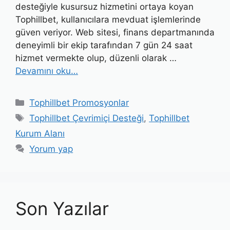
desteğiyle kusursuz hizmetini ortaya koyan
Tophillbet, kullanıcılara mevduat işlemlerinde
güven veriyor. Web sitesi, finans departmanında
deneyimli bir ekip tarafından 7 gün 24 saat
hizmet vermekte olup, düzenli olarak …
Devamını oku…
Kategoriler
Tophillbet Promosyonlar
Etiketler
Tophillbet Çevrimiçi Desteği
,
Tophillbet
Kurum Alanı
Yorum yap
Son Yazılar