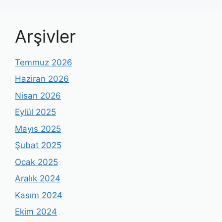
Arşivler
Temmuz 2026
Haziran 2026
Nisan 2026
Eylül 2025
Mayıs 2025
Şubat 2025
Ocak 2025
Aralık 2024
Kasım 2024
Ekim 2024