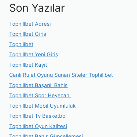
Son Yazılar
Tophillbet Adresi
Tophillbet Giriş
Tophillbet
Tophillbet Yeni Giriş
Tophillbet Kayıt
Canlı Rulet Oyunu Sunan Siteler Tophillbet
Tophillbet Başarılı Bahis
Tophillbet Spor Heyecanı
Tophillbet Mobil Uyumluluk
Tophillbet Tv Basketbol
Tophillbet Oyun Kalitesi
Tophillbet Bahis Güncellemesi