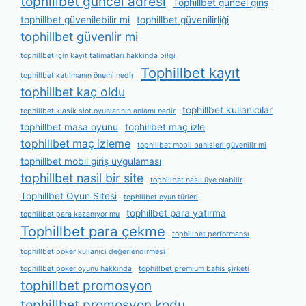
tophillbet güncel adresi
Tophillbet güncel giriş
tophillbet güvenilebilir mi
tophillbet güvenilirliği
tophillbet güvenlir mi
tophillbet i̇çin kayıt talimatları hakkında bilgi
Tophillbet kayıt
tophillbet katılmanın önemi nedir
tophillbet kaç oldu
tophillbet kullanıcılar
tophillbet klasik slot oyunlarının anlamı nedir
tophillbet masa oyunu
tophillbet maç izle
tophillbet maç izleme
tophillbet mobil bahisleri güvenilir mi
tophillbet mobil giriş uygulaması
tophillbet nasil bir site
tophillbet nasıl üye olabilir
Tophillbet Oyun Sitesi
tophillbet oyun türleri
tophillbet para yatirma
tophillbet para kazanıyor mu
Tophillbet para çekme
tophillbet performansı
tophillbet poker kullanıcı değerlendirmesi
tophillbet poker oyunu hakkında
tophillbet premium bahis şirketi
tophillbet promosyon
tophillbet promosyon kodu