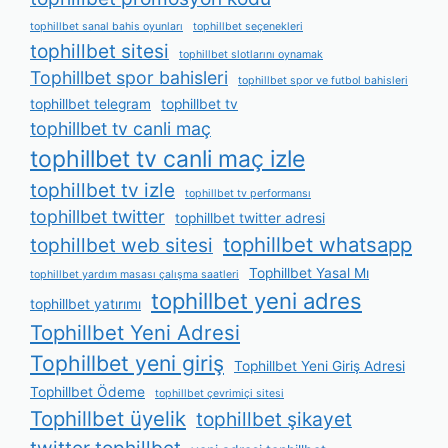
tophillbet sanal bahis oyunları
tophillbet seçenekleri
tophillbet sitesi
tophillbet slotlarını oynamak
Tophillbet spor bahisleri
tophillbet spor ve futbol bahisleri
tophillbet telegram
tophillbet tv
tophillbet tv canli maç
tophillbet tv canli maç izle
tophillbet tv izle
tophillbet tv performansı
tophillbet twitter
tophillbet twitter adresi
tophillbet whatsapp
tophillbet web sitesi
Tophillbet Yasal Mı
tophillbet yardım masası çalışma saatleri
tophillbet yeni adres
tophillbet yatırımı
Tophillbet Yeni Adresi
Tophillbet yeni giriş
Tophillbet Yeni Giriş Adresi
Tophillbet Ödeme
tophillbet çevrimiçi sitesi
Tophillbet üyelik
tophillbet şikayet
twitter tophillbet