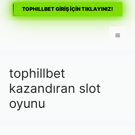
TOPHILLBET GİRİŞ İÇİN TIKLAYINIZ!
İçeriğe
atla
Menü
tophillbet
kazandıran slot
oyunu