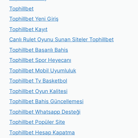
Tophillbet
Tophillbet Yeni Giriş
Tophillbet Kayıt
Canlı Rulet Oyunu Sunan Siteler Tophillbet
Tophillbet Başarılı Bahis
Tophillbet Spor Heyecanı
Tophillbet Mobil Uyumluluk
Tophillbet Tv Basketbol
Tophillbet Oyun Kalitesi
Tophillbet Bahis Güncellemesi
Tophillbet Whatsapp Desteği
Tophillbet Popüler Site
Tophillbet Hesap Kapatma