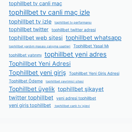
tophillbet tv canli maç
tophillbet tv canli maç izle
tophillbet tv izle
tophillbet tv performansı
tophillbet twitter
tophillbet twitter adresi
tophillbet whatsapp
tophillbet web sitesi
Tophillbet Yasal Mı
tophillbet yardım masası çalışma saatleri
tophillbet yeni adres
tophillbet yatırımı
Tophillbet Yeni Adresi
Tophillbet yeni giriş
Tophillbet Yeni Giriş Adresi
Tophillbet Ödeme
tophillbet çevrimiçi sitesi
Tophillbet üyelik
tophillbet şikayet
twitter tophillbet
yeni adresi tophillbet
yeni giris tophillbet
tophillbet canlı tv i̇şlevi