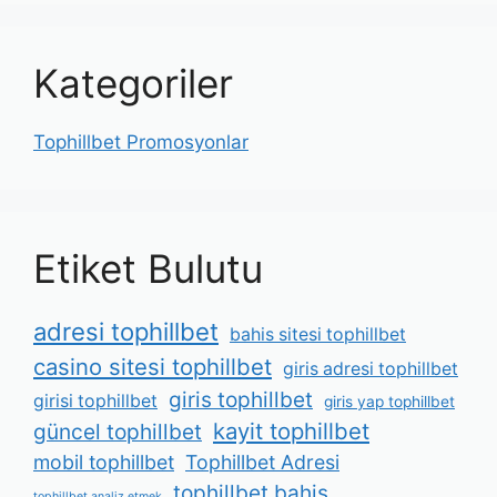
Kategoriler
Tophillbet Promosyonlar
Etiket Bulutu
adresi tophillbet
bahis sitesi tophillbet
casino sitesi tophillbet
giris adresi tophillbet
giris tophillbet
girisi tophillbet
giris yap tophillbet
kayit tophillbet
güncel tophillbet
mobil tophillbet
Tophillbet Adresi
tophillbet bahis
tophillbet analiz etmek