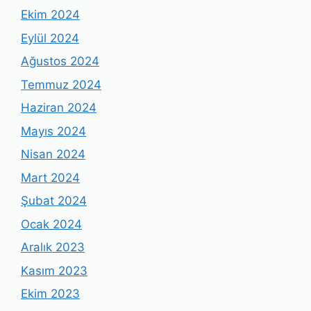
Ekim 2024
Eylül 2024
Ağustos 2024
Temmuz 2024
Haziran 2024
Mayıs 2024
Nisan 2024
Mart 2024
Şubat 2024
Ocak 2024
Aralık 2023
Kasım 2023
Ekim 2023