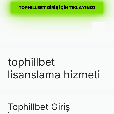
TOPHILLBET GİRİŞ İÇİN TIKLAYINIZ!
İçeriğe
atla
Menü
tophillbet
lisanslama hizmeti
Tophillbet Giriş