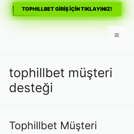
TOPHILLBET GİRİŞ İÇİN TIKLAYINIZ!
İçeriğe
atla
Menü
tophillbet müşteri
desteği
Tophillbet Müşteri