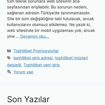
tüm teknik sorunlara web sitesinin ana
sayfasından erişilebilir. Bu sorunun nedeni,
sağlanan adresin Türkiye’de tanınmamasıdır.
Site bir isim değişikliğine tabi tutulacak, ancak
kullanıcılarını olumsuz etkilemez. Ne yazık ki,
web sitesinde bir mobil uygulaması yok, ancak
yine …
Devamını oku…
Kategoriler
Tophillbet Promosyonlar
Etiketler
tophillbet giris adresi
,
tophillbet müşteri
desteği
,
Tophillbet yeni giriş
Yorum yap
Son Yazılar