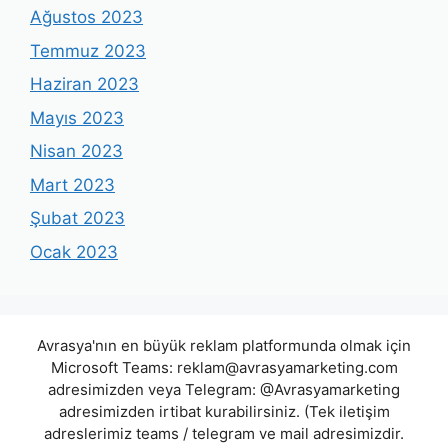
Ağustos 2023
Temmuz 2023
Haziran 2023
Mayıs 2023
Nisan 2023
Mart 2023
Şubat 2023
Ocak 2023
Avrasya'nın en büyük reklam platformunda olmak için
Microsoft Teams:
reklam@avrasyamarketing.com
adresimizden veya Telegram: @Avrasyamarketing
adresimizden irtibat kurabilirsiniz. (Tek iletişim
adreslerimiz teams / telegram ve mail adresimizdir.