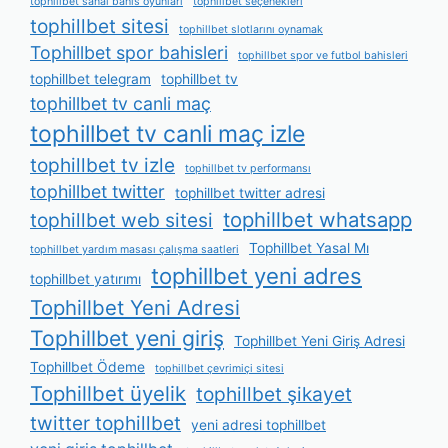
tophillbet sanal bahis oyunları
tophillbet seçenekleri
tophillbet sitesi
tophillbet slotlarını oynamak
Tophillbet spor bahisleri
tophillbet spor ve futbol bahisleri
tophillbet telegram
tophillbet tv
tophillbet tv canli maç
tophillbet tv canli maç izle
tophillbet tv izle
tophillbet tv performansı
tophillbet twitter
tophillbet twitter adresi
tophillbet whatsapp
tophillbet web sitesi
Tophillbet Yasal Mı
tophillbet yardım masası çalışma saatleri
tophillbet yeni adres
tophillbet yatırımı
Tophillbet Yeni Adresi
Tophillbet yeni giriş
Tophillbet Yeni Giriş Adresi
Tophillbet Ödeme
tophillbet çevrimiçi sitesi
Tophillbet üyelik
tophillbet şikayet
twitter tophillbet
yeni adresi tophillbet