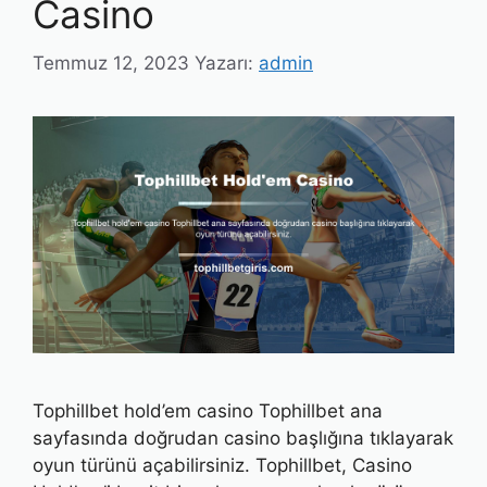
Casino
Temmuz 12, 2023
Yazarı:
admin
Tophillbet hold’em casino Tophillbet ana
sayfasında doğrudan casino başlığına tıklayarak
oyun türünü açabilirsiniz. Tophillbet, Casino