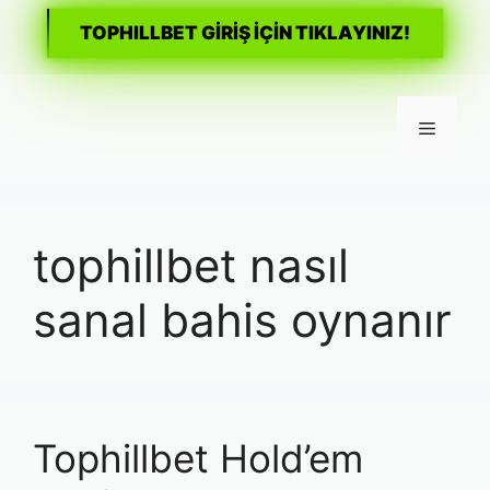
TOPHILLBET GİRİŞ İÇİN TIKLAYINIZ!
İçeriğe
atla
Menü
tophillbet nasıl
sanal bahis oynanır
Tophillbet Hold’em