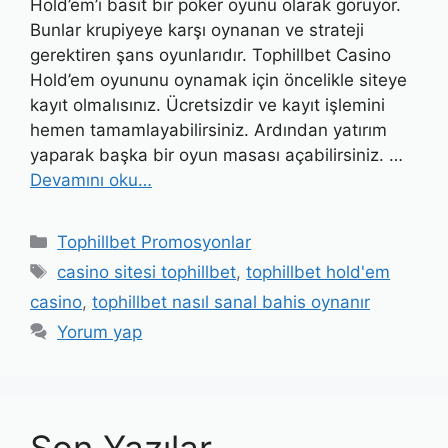
Hold’em’i basit bir poker oyunu olarak görüyor.
Bunlar krupiyeye karşı oynanan ve strateji
gerektiren şans oyunlarıdır. Tophillbet Casino
Hold’em oyununu oynamak için öncelikle siteye
kayıt olmalısınız. Ücretsizdir ve kayıt işlemini
hemen tamamlayabilirsiniz. Ardından yatırım
yaparak başka bir oyun masası açabilirsiniz. …
Devamını oku…
Kategoriler
Tophillbet Promosyonlar
Etiketler
casino sitesi tophillbet
,
tophillbet hold'em
casino
,
tophillbet nasıl sanal bahis oynanır
Yorum yap
Son Yazılar