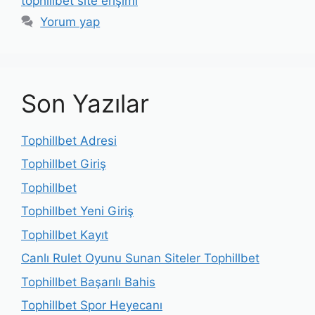
tophillbet site erişimi
Yorum yap
Son Yazılar
Tophillbet Adresi
Tophillbet Giriş
Tophillbet
Tophillbet Yeni Giriş
Tophillbet Kayıt
Canlı Rulet Oyunu Sunan Siteler Tophillbet
Tophillbet Başarılı Bahis
Tophillbet Spor Heyecanı