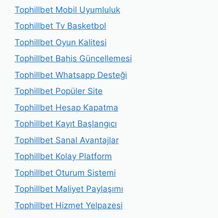
Tophillbet Mobil Uyumluluk
Tophillbet Tv Basketbol
Tophillbet Oyun Kalitesi
Tophillbet Bahis Güncellemesi
Tophillbet Whatsapp Desteği
Tophillbet Popüler Site
Tophillbet Hesap Kapatma
Tophillbet Kayıt Başlangıcı
Tophillbet Sanal Avantajlar
Tophillbet Kolay Platform
Tophillbet Oturum Sistemi
Tophillbet Maliyet Paylaşımı
Tophillbet Hizmet Yelpazesi