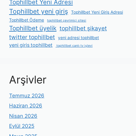
Tophillbet Yeni Adresi
Tophillbet yeni giriş
Tophillbet Yeni Giriş Adresi
Tophillbet Ödeme
tophillbet çevrimiçi sitesi
Tophillbet üyelik
tophillbet şikayet
twitter tophillbet
yeni adresi tophillbet
yeni giris tophillbet
tophillbet canlı tv i̇şlevi
Arşivler
Temmuz 2026
Haziran 2026
Nisan 2026
Eylül 2025