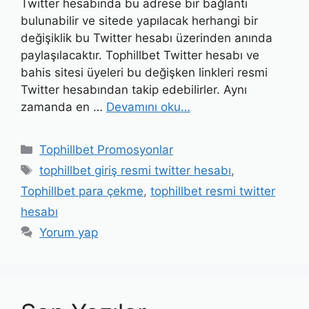
Twitter hesabında bu adrese bir bağlantı
bulunabilir ve sitede yapılacak herhangi bir
değişiklik bu Twitter hesabı üzerinden anında
paylaşılacaktır. Tophillbet Twitter hesabı ve
bahis sitesi üyeleri bu değişken linkleri resmi
Twitter hesabından takip edebilirler. Aynı
zamanda en …
Devamını oku…
Kategoriler
Tophillbet Promosyonlar
Etiketler
tophillbet giriş resmi twitter hesabı
,
Tophillbet para çekme
,
tophillbet resmi twitter
hesabı
Yorum yap