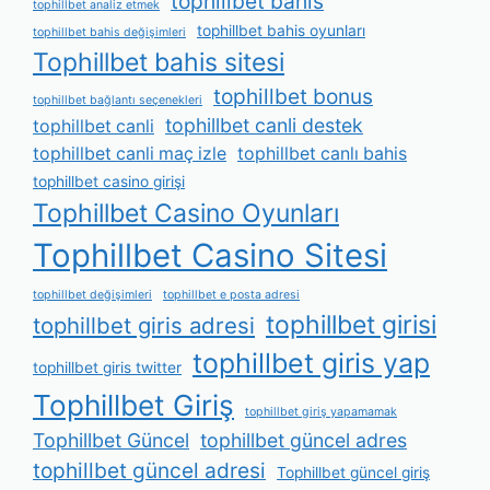
tophillbet bahis
tophillbet analiz etmek
tophillbet bahis oyunları
tophillbet bahis değişimleri
Tophillbet bahis sitesi
tophillbet bonus
tophillbet bağlantı seçenekleri
tophillbet canli destek
tophillbet canli
tophillbet canli maç izle
tophillbet canlı bahis
tophillbet casino girişi
Tophillbet Casino Oyunları
Tophillbet Casino Sitesi
tophillbet değişimleri
tophillbet e posta adresi
tophillbet girisi
tophillbet giris adresi
tophillbet giris yap
tophillbet giris twitter
Tophillbet Giriş
tophillbet giriş yapamamak
Tophillbet Güncel
tophillbet güncel adres
tophillbet güncel adresi
Tophillbet güncel giriş