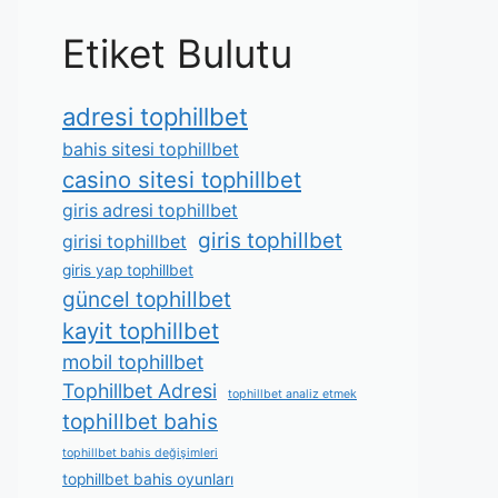
Etiket Bulutu
adresi tophillbet
bahis sitesi tophillbet
casino sitesi tophillbet
giris adresi tophillbet
giris tophillbet
girisi tophillbet
giris yap tophillbet
güncel tophillbet
kayit tophillbet
mobil tophillbet
Tophillbet Adresi
tophillbet analiz etmek
tophillbet bahis
tophillbet bahis değişimleri
tophillbet bahis oyunları