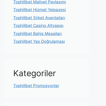
Tophillbet Maliyet Paylaşımı
Tophillbet Hizmet Yelpazesi
Tophillbet Şirket Avantajları
Tophillbet Casino Altyapısı
Tophillbet Bahis Mesajları
Tophillbet Yaş Doğrulaması
Kategoriler
Tophillbet Promosyonlar