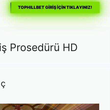
TOPHILLBET GİRİŞ İÇİN TIKLAYINIZ!
riş Prosedürü HD
aç