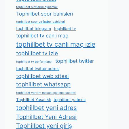
tophillbet slotlarını oynamak
Tophillbet spor bahisleri
tophillbet spor ve futbol bahisleri
tophillbet telegram
tophillbet tv
tophillbet tv canli maç
tophillbet tv canli maç izle
tophillbet tv izle
tophillbet twitter
tophillbet tv performansı
tophillbet twitter adresi
tophillbet web sitesi
tophillbet whatsapp
tophillbet yardım masası çalışma saatleri
Tophillbet Yasal Mı
tophillbet yatırımı
tophillbet yeni adres
Tophillbet Yeni Adresi
Tophillbet yeni giriş