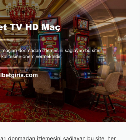
ları donmadan izlemesini sağlayan bu site, her