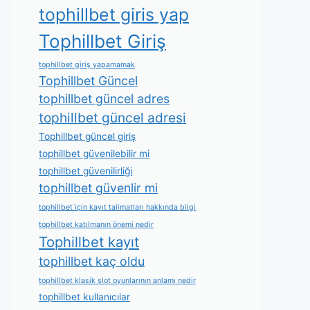
tophillbet giris yap
Tophillbet Giriş
tophillbet giriş yapamamak
Tophillbet Güncel
tophillbet güncel adres
tophillbet güncel adresi
Tophillbet güncel giriş
tophillbet güvenilebilir mi
tophillbet güvenilirliği
tophillbet güvenlir mi
tophillbet i̇çin kayıt talimatları hakkında bilgi
tophillbet katılmanın önemi nedir
Tophillbet kayıt
tophillbet kaç oldu
tophillbet klasik slot oyunlarının anlamı nedir
tophillbet kullanıcılar