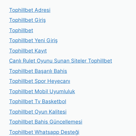
Tophillbet Adresi
Tophillbet Giriş
Tophillbet
Tophillbet Yeni Giriş
Tophillbet Kayıt
Canlı Rulet Oyunu Sunan Siteler Tophillbet
Tophillbet Başarılı Bahis
Tophillbet Spor Heyecanı
Tophillbet Mobil Uyumluluk
Tophillbet Tv Basketbol
Tophillbet Oyun Kalitesi
Tophillbet Bahis Güncellemesi
Tophillbet Whatsapp Desteği