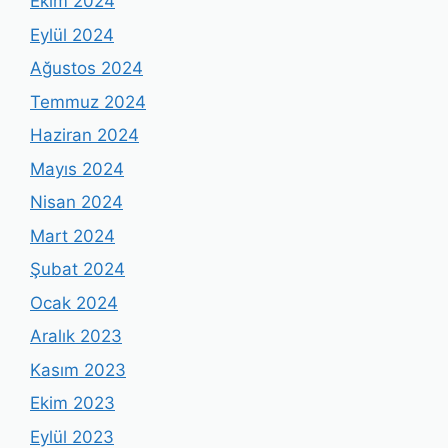
Ekim 2024
Eylül 2024
Ağustos 2024
Temmuz 2024
Haziran 2024
Mayıs 2024
Nisan 2024
Mart 2024
Şubat 2024
Ocak 2024
Aralık 2023
Kasım 2023
Ekim 2023
Eylül 2023