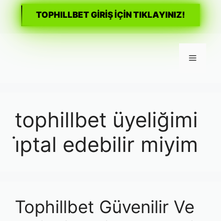
TOPHILLBET GİRİŞ İÇİN TIKLAYINIZ!
İçeriğe
atla
Menü
tophillbet üyeliğimi
i̇ptal edebilir miyim
Tophillbet Güvenilir Ve