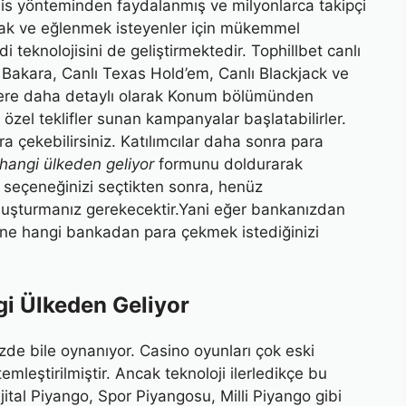
his yönteminden faydalanmış ve milyonlarca takipçi
lamak ve eğlenmek isteyenler için mükemmel
 teknolojisini de geliştirmektedir. Tophillbet canlı
ı Bakara, Canlı Texas Hold’em, Canlı Blackjack ve
ilere daha detaylı olarak Konum bölümünden
ra özel teklifler sunan kampanyalar başlatabilirler.
a çekebilirsiniz. Katılımcılar daha sonra para
hangi ülkeden geliyor
formunu doldurarak
 seçeneğinizi seçtikten sonra, henüz
luşturmanız gerekecektir.Yani eğer bankanızdan
sine hangi bankadan para çekmek istediğinizi
gi Ülkeden Geliyor
de bile oynanıyor. Casino oyunları çok eski
mleştirilmiştir. Ancak teknoloji ilerledikçe bu
ijital Piyango, Spor Piyangosu, Milli Piyango gibi