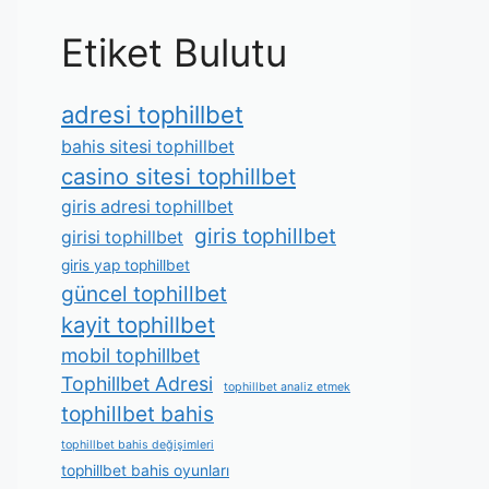
Etiket Bulutu
adresi tophillbet
bahis sitesi tophillbet
casino sitesi tophillbet
giris adresi tophillbet
giris tophillbet
girisi tophillbet
giris yap tophillbet
güncel tophillbet
kayit tophillbet
mobil tophillbet
Tophillbet Adresi
tophillbet analiz etmek
tophillbet bahis
tophillbet bahis değişimleri
tophillbet bahis oyunları