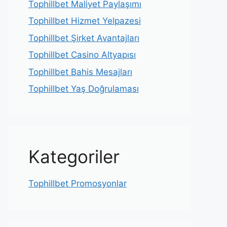
Tophillbet Maliyet Paylaşımı
Tophillbet Hizmet Yelpazesi
Tophillbet Şirket Avantajları
Tophillbet Casino Altyapısı
Tophillbet Bahis Mesajları
Tophillbet Yaş Doğrulaması
Kategoriler
Tophillbet Promosyonlar