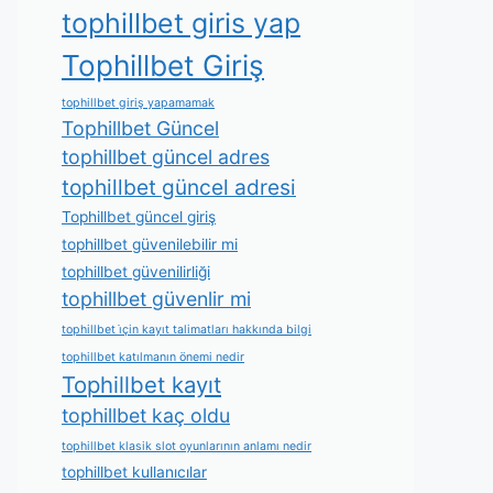
tophillbet giris yap
Tophillbet Giriş
tophillbet giriş yapamamak
Tophillbet Güncel
tophillbet güncel adres
tophillbet güncel adresi
Tophillbet güncel giriş
tophillbet güvenilebilir mi
tophillbet güvenilirliği
tophillbet güvenlir mi
tophillbet i̇çin kayıt talimatları hakkında bilgi
tophillbet katılmanın önemi nedir
Tophillbet kayıt
tophillbet kaç oldu
tophillbet klasik slot oyunlarının anlamı nedir
tophillbet kullanıcılar