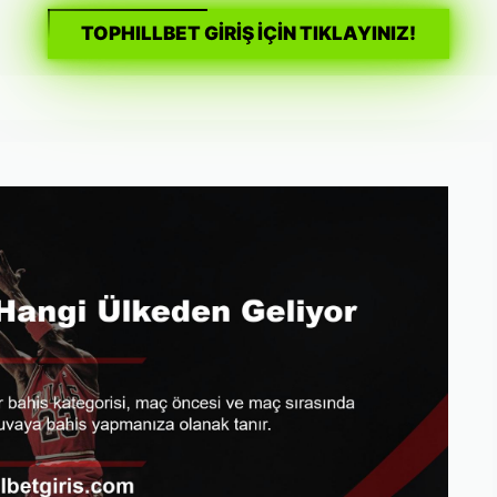
TOPHILLBET GİRİŞ İÇİN TIKLAYINIZ!