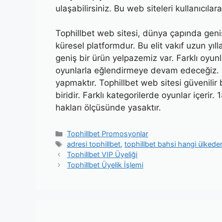
ulaşabilirsiniz. Bu web siteleri kullanıcıla
Tophillbet web sitesi, dünya çapında geniş 
küresel platformdur. Bu elit vakıf uzun yı
geniş bir ürün yelpazemiz var. Farklı oyunla
oyunlarla eğlendirmeye devam edeceğiz. 
yapmaktır. Tophillbet web sitesi güvenilir 
biridir. Farklı kategorilerde oyunlar içerir
hakları ölçüsünde yasaktır.
Kategoriler
Tophillbet Promosyonlar
Etiketler
adresi tophillbet
,
tophillbet bahsi hangi ülkeden
Tophillbet VIP Üyeliği
Tophillbet Üyelik İşlemi