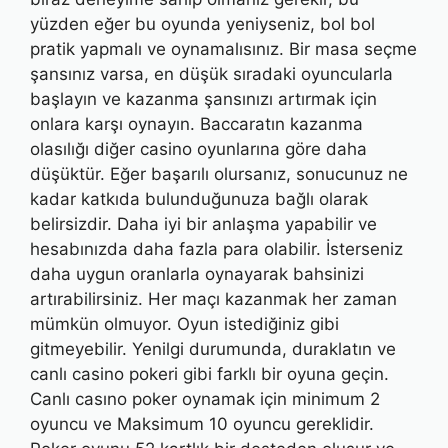
yüzden eğer bu oyunda yeniyseniz, bol bol
pratik yapmalı ve oynamalısınız. Bir masa seçme
şansınız varsa, en düşük sıradaki oyuncularla
başlayın ve kazanma şansınızı artırmak için
onlara karşı oynayın. Baccaratın kazanma
olasılığı diğer casino oyunlarına göre daha
düşüktür. Eğer başarılı olursanız, sonucunuz ne
kadar katkıda bulunduğunuza bağlı olarak
belirsizdir. Daha iyi bir anlaşma yapabilir ve
hesabınızda daha fazla para olabilir. İsterseniz
daha uygun oranlarla oynayarak bahsinizi
artırabilirsiniz. Her maçı kazanmak her zaman
mümkün olmuyor. Oyun istediğiniz gibi
gitmeyebilir. Yenilgi durumunda, duraklatın ve
canlı casino pokeri gibi farklı bir oyuna geçin.
Canlı casıno poker oynamak için minimum 2
oyuncu ve Maksimum 10 oyuncu gereklidir.