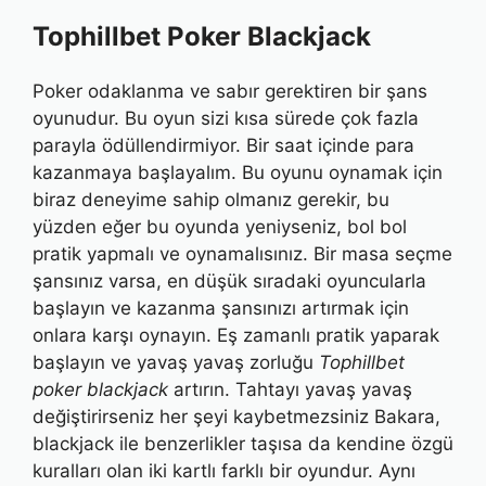
Tophillbet Poker Blackjack
Poker odaklanma ve sabır gerektiren bir şans
oyunudur. Bu oyun sizi kısa sürede çok fazla
parayla ödüllendirmiyor. Bir saat içinde para
kazanmaya başlayalım. Bu oyunu oynamak için
biraz deneyime sahip olmanız gerekir, bu
yüzden eğer bu oyunda yeniyseniz, bol bol
pratik yapmalı ve oynamalısınız. Bir masa seçme
şansınız varsa, en düşük sıradaki oyuncularla
başlayın ve kazanma şansınızı artırmak için
onlara karşı oynayın. Eş zamanlı pratik yaparak
başlayın ve yavaş yavaş zorluğu
Tophillbet
poker blackjack
artırın. Tahtayı yavaş yavaş
değiştirirseniz her şeyi kaybetmezsiniz Bakara,
blackjack ile benzerlikler taşısa da kendine özgü
kuralları olan iki kartlı farklı bir oyundur. Aynı