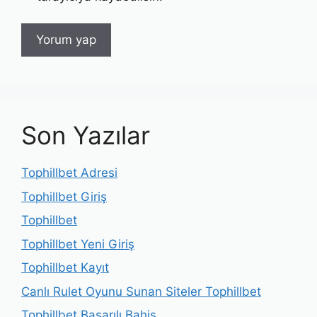
Son Yazılar
Tophillbet Adresi
Tophillbet Giriş
Tophillbet
Tophillbet Yeni Giriş
Tophillbet Kayıt
Canlı Rulet Oyunu Sunan Siteler Tophillbet
Tophillbet Başarılı Bahis