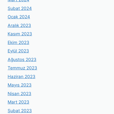
Şubat 2024
Ocak 2024
Aralık 2023
Kasım 2023
Ekim 2023
Eylül 2023
Ağustos 2023
Temmuz 2023
Haziran 2023
Mayıs 2023
Nisan 2023
Mart 2023
Şubat 2023