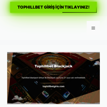
TOPHILLBET GİRİŞ İÇİN TIKLAYINIZ!
İçeriğe
atla
Menü