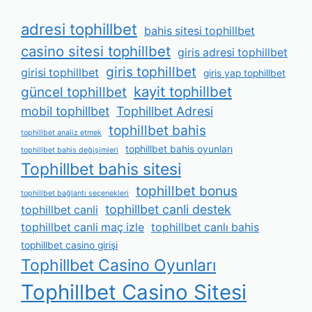
adresi tophillbet
bahis sitesi tophillbet
casino sitesi tophillbet
giris adresi tophillbet
giris tophillbet
girisi tophillbet
giris yap tophillbet
kayit tophillbet
güncel tophillbet
mobil tophillbet
Tophillbet Adresi
tophillbet bahis
tophillbet analiz etmek
tophillbet bahis oyunları
tophillbet bahis değişimleri
Tophillbet bahis sitesi
tophillbet bonus
tophillbet bağlantı seçenekleri
tophillbet canli destek
tophillbet canli
tophillbet canli maç izle
tophillbet canlı bahis
tophillbet casino girişi
Tophillbet Casino Oyunları
Tophillbet Casino Sitesi