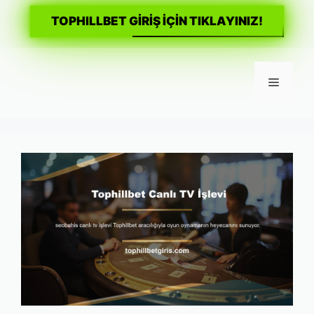
TOPHILLBET GİRİŞ İÇİN TIKLAYINIZ!
İçeriğe
atla
Menü