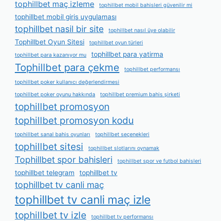
tophillbet maç izleme
tophillbet mobil bahisleri güvenilir mi
tophillbet mobil giriş uygulaması
tophillbet nasil bir site
tophillbet nasıl üye olabilir
Tophillbet Oyun Sitesi
tophillbet oyun türleri
tophillbet para yatirma
tophillbet para kazanıyor mu
Tophillbet para çekme
tophillbet performansı
tophillbet poker kullanıcı değerlendirmesi
tophillbet poker oyunu hakkında
tophillbet premium bahis şirketi
tophillbet promosyon
tophillbet promosyon kodu
tophillbet sanal bahis oyunları
tophillbet seçenekleri
tophillbet sitesi
tophillbet slotlarını oynamak
Tophillbet spor bahisleri
tophillbet spor ve futbol bahisleri
tophillbet telegram
tophillbet tv
tophillbet tv canli maç
tophillbet tv canli maç izle
tophillbet tv izle
tophillbet tv performansı