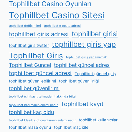
Tophillbet Casino Oyunları
Tophillbet Casino Sitesi
tophillbet değişimleri
tophillbet e posta adresi
tophillbet girisi
tophillbet giris adresi
tophillbet giris yap
tophillbet giris twitter
Tophillbet Giriş
tophillbet giriş yapamamak
Tophillbet Güncel
tophillbet güncel adres
tophillbet güncel adresi
Tophillbet güncel giriş
tophillbet güvenilebilir mi
tophillbet güvenilirliği
tophillbet güvenlir mi
tophillbet i̇çin kayıt talimatları hakkında bilgi
Tophillbet kayıt
tophillbet katılmanın önemi nedir
tophillbet kaç oldu
tophillbet kullanıcılar
tophillbet klasik slot oyunlarının anlamı nedir
tophillbet masa oyunu
tophillbet maç izle