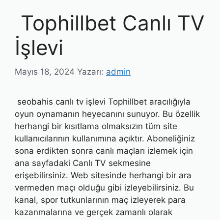
Tophillbet Canlı TV
İşlevi
Mayıs 18, 2024
Yazarı:
admin
seobahis canlı tv işlevi Tophillbet aracılığıyla
oyun oynamanın heyecanını sunuyor. Bu özellik
herhangi bir kısıtlama olmaksızın tüm site
kullanıcılarının kullanımına açıktır. Aboneliğiniz
sona erdikten sonra canlı maçları izlemek için
ana sayfadaki Canlı TV sekmesine
erişebilirsiniz. Web sitesinde herhangi bir ara
vermeden maçı olduğu gibi izleyebilirsiniz. Bu
kanal, spor tutkunlarının maç izleyerek para
kazanmalarına ve gerçek zamanlı olarak