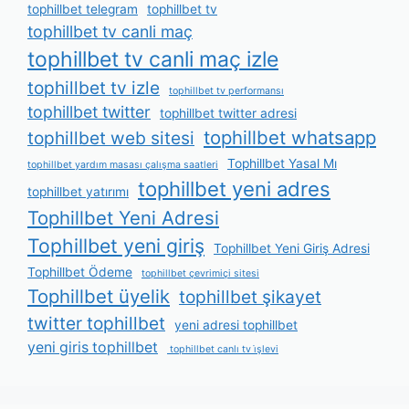
tophillbet telegram
tophillbet tv
tophillbet tv canli maç
tophillbet tv canli maç izle
tophillbet tv izle
tophillbet tv performansı
tophillbet twitter
tophillbet twitter adresi
tophillbet whatsapp
tophillbet web sitesi
Tophillbet Yasal Mı
tophillbet yardım masası çalışma saatleri
tophillbet yeni adres
tophillbet yatırımı
Tophillbet Yeni Adresi
Tophillbet yeni giriş
Tophillbet Yeni Giriş Adresi
Tophillbet Ödeme
tophillbet çevrimiçi sitesi
Tophillbet üyelik
tophillbet şikayet
twitter tophillbet
yeni adresi tophillbet
yeni giris tophillbet
tophillbet canlı tv i̇şlevi