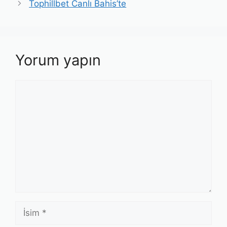
Tophillbet Canlı Bahis’te
Yorum yapın
Yorum
İsim