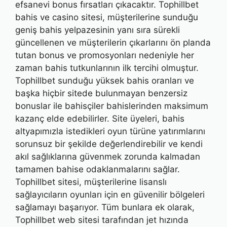
efsanevi bonus fırsatları çıkacaktır. Tophillbet
bahis ve casino sitesi, müşterilerine sunduğu
geniş bahis yelpazesinin yanı sıra sürekli
güncellenen ve müşterilerin çıkarlarını ön planda
tutan bonus ve promosyonları nedeniyle her
zaman bahis tutkunlarının ilk tercihi olmuştur.
Tophillbet sunduğu yüksek bahis oranları ve
başka hiçbir sitede bulunmayan benzersiz
bonuslar ile bahisçiler bahislerinden maksimum
kazanç elde edebilirler. Site üyeleri, bahis
altyapımızla istedikleri oyun türüne yatırımlarını
sorunsuz bir şekilde değerlendirebilir ve kendi
akıl sağlıklarına güvenmek zorunda kalmadan
tamamen bahise odaklanmalarını sağlar.
Tophillbet sitesi, müşterilerine lisanslı
sağlayıcıların oyunları için en güvenilir bölgeleri
sağlamayı başarıyor. Tüm bunlara ek olarak,
Tophillbet web sitesi tarafından jet hızında