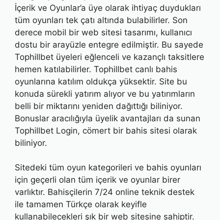
İçerik ve Oyunlar’a üye olarak ihtiyaç duydukları
tüm oyunları tek çatı altında bulabilirler. Son
derece mobil bir web sitesi tasarımı, kullanıcı
dostu bir arayüzle entegre edilmiştir. Bu sayede
Tophillbet üyeleri eğlenceli ve kazançlı taksitlere
hemen katılabilirler. Tophillbet canlı bahis
oyunlarına katılım oldukça yüksektir. Site bu
konuda sürekli yatırım alıyor ve bu yatırımların
belli bir miktarını yeniden dağıttığı biliniyor.
Bonuslar aracılığıyla üyelik avantajları da sunan
Tophillbet Login, cömert bir bahis sitesi olarak
biliniyor.
Sitedeki tüm oyun kategorileri ve bahis oyunları
için geçerli olan tüm içerik ve oyunlar birer
varlıktır. Bahisçilerin 7/24 online teknik destek
ile tamamen Türkçe olarak keyifle
kullanabilecekleri şık bir web sitesine sahiptir.