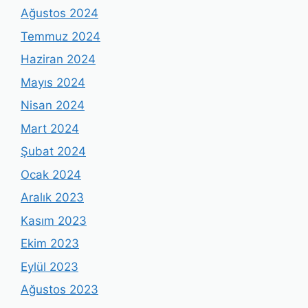
Ağustos 2024
Temmuz 2024
Haziran 2024
Mayıs 2024
Nisan 2024
Mart 2024
Şubat 2024
Ocak 2024
Aralık 2023
Kasım 2023
Ekim 2023
Eylül 2023
Ağustos 2023