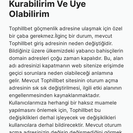
Kurabilirim Ve Üye
Olabilirim
Tophillbet göçmenlik adresine ulaşmak için özel
bir çaba gerekmez.İlginç bir durum, mevcut
Tophillbet giriş adresinin neden değiştiğidir.
Bildiğiniz üzere ülkemizdeki yabancı bahisçilerin
domain adresleri çoğu zaman kapalıdır. Bu, alan
adı adresinizi kapatmanın web sitenize erişimde
geçici sorunlara neden olabileceği anlamına
gelir. Mevcut Tophillbet sitesinin oturum açma
adresinin sık sık değiştirilmesi, ilgili etki alanının
engellenmesinden kaynaklanmaktadır.
Kullanıcılarımıza herhangi bir haksız muamele
yapılmasını önlemek için, Tophillbet bu
değişiklikleri derhal işleyecek ve değişiklikleri
kullanıcılara derhal bildirecektir. Mevcut oturum
açma adresinizin değişip değişmediğini görmek