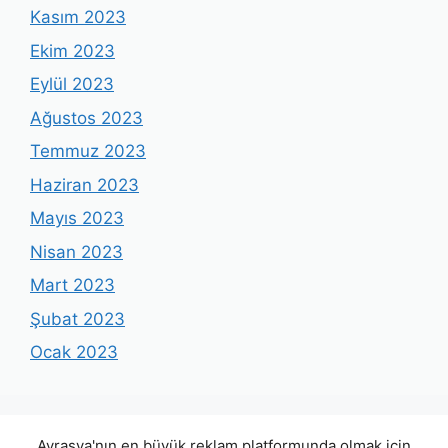
Kasım 2023
Ekim 2023
Eylül 2023
Ağustos 2023
Temmuz 2023
Haziran 2023
Mayıs 2023
Nisan 2023
Mart 2023
Şubat 2023
Ocak 2023
Avrasya'nın en büyük reklam platformunda olmak için