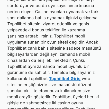
sürdürüyor ve bu da üye sayısının artmasına
neden oluyor. Casino oyunları oynamak ve farklı
spor dallarına bahis oynamak ilginizi çekiyorsa
Tophillbet sitesini ziyaret edebilir ve geniş
yelpazedeki bonus teklifleri ile kazanma
şansınızı artırabilirsiniz. Tophillbet mobil
uygulama sunan bir oyun sitesi değildir. Ancak
Tophillbet canlı bahis sitesine sadece masaüstü
bilgisayarlardan değil aynı zamanda mobil
cihazlardan da erişilebilmektedir. Çünkü
Tophillbet aynı zamanda mobil uyumlu bir
görünüme de sahiptir. Temelde bilgisayarınızı
kullanarak Tophillbet
Tophillbet Giriş
web
sitesine eriştiğinizde size masaüstü düzeni
sunulur, akıllı telefonunuzu kullanırken size
mobil arayüz gösterilir. Tophillbet üyeleri her iki
girişle de zahmetsizce iki casino oyunu