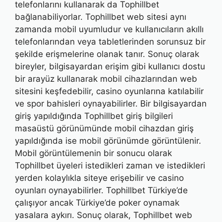
telefonlarını kullanarak da Tophillbet
bağlanabiliyorlar. Tophillbet web sitesi aynı
zamanda mobil uyumludur ve kullanıcıların akıllı
telefonlarından veya tabletlerinden sorunsuz bir
şekilde erişmelerine olanak tanır. Sonuç olarak
bireyler, bilgisayardan erişim gibi kullanıcı dostu
bir arayüz kullanarak mobil cihazlarından web
sitesini keşfedebilir, casino oyunlarına katılabilir
ve spor bahisleri oynayabilirler. Bir bilgisayardan
giriş yapıldığında Tophillbet giriş bilgileri
masaüstü görünümünde mobil cihazdan giriş
yapıldığında ise mobil görünümde görüntülenir.
Mobil görüntülemenin bir sonucu olarak
Tophillbet üyeleri istedikleri zaman ve istedikleri
yerden kolaylıkla siteye erişebilir ve casino
oyunları oynayabilirler. Tophillbet Türkiye’de
çalışıyor ancak Türkiye’de poker oynamak
yasalara aykırı. Sonuç olarak, Tophillbet web