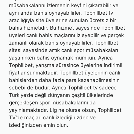
müsabakalarını izlemenin keyfini çıkarabilir ve
aynı anda bahis oynayabilirler. Tophillbet tv
aracılığıyla site üyelerine sunulan ücretsiz bir
bahis hizmetidir. Bu hizmet sayesinde Tophillbet
üyeleri canlı bahis maçlarını izleyebilir ve gerçek
zamanlı olarak bahis oynayabilirler. Tophillbet
sitesi sayesinde artık canlı spor müsabakaları
yaşanırken bahis oynamak mümkün. Ayrıca
Tophillbet, yarışma süresince üyelerine indirimli
fiyatlar sunmaktadır. Tophillbet üyelerinin canlı
bahislerden daha fazla para kazanabilmesinin
sebebi de budur. Ayrıca Tophillbet tv sadece
Türkiye’de değil dünyanın çeşitli ülkelerinde
gerçekleşen spor müsabakalarını da
yayınlamaktadır. Lig ne olursa olsun, Tophillbet
TV’de maçları canlı izlediğinizden ve
izlediğinizden emin olun.