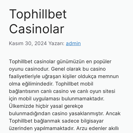
Tophillbet
Casinolar
Kasım 30, 2024
Yazarı:
admin
Tophillbet casinolar günümüzün en popüler
oyunu casinodur. Genel olarak bu casino
faaliyetleriyle uğraşan kişiler oldukça memnun
olma eğilimindedir. Tophillbet mobil
bağlantısının canlı casino ve canlı oyun sitesi
için mobil uygulaması bulunmamaktadır.
Ülkemizde hiçbir yasal gerekçe
bulunmadığından casino yasaklanmıştır. Ancak
Tophillbet bağlanmak sadece bilgisayar
üzerinden yapılmamaktadır. Arzu edenler akıllı