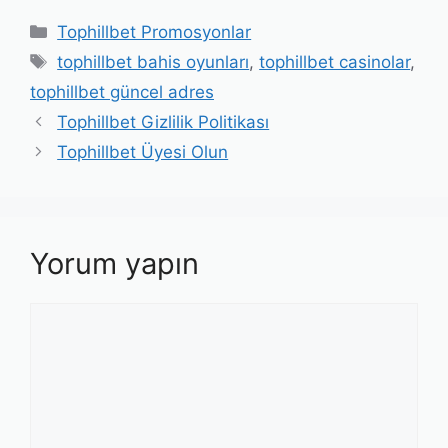
Kategoriler
Tophillbet Promosyonlar
Etiketler
tophillbet bahis oyunları
,
tophillbet casinolar
,
tophillbet güncel adres
Tophillbet Gizlilik Politikası
Tophillbet Üyesi Olun
Yorum yapın
Yorum