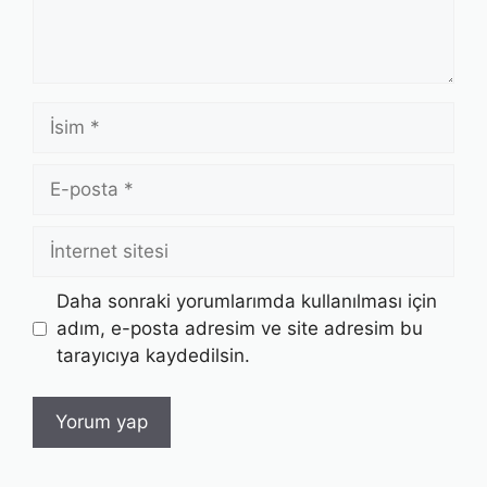
İsim
E-
posta
İnternet
sitesi
Daha sonraki yorumlarımda kullanılması için
adım, e-posta adresim ve site adresim bu
tarayıcıya kaydedilsin.