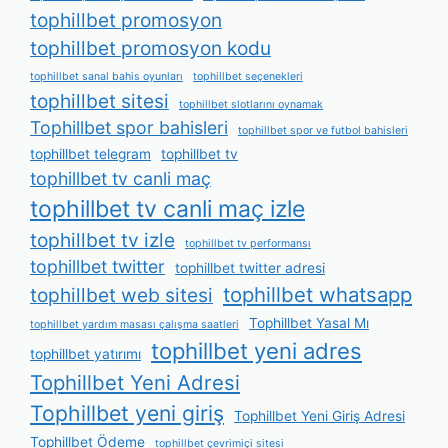
tophillbet promosyon
tophillbet promosyon kodu
tophillbet sanal bahis oyunları
tophillbet seçenekleri
tophillbet sitesi
tophillbet slotlarını oynamak
Tophillbet spor bahisleri
tophillbet spor ve futbol bahisleri
tophillbet telegram
tophillbet tv
tophillbet tv canli maç
tophillbet tv canli maç izle
tophillbet tv izle
tophillbet tv performansı
tophillbet twitter
tophillbet twitter adresi
tophillbet whatsapp
tophillbet web sitesi
Tophillbet Yasal Mı
tophillbet yardım masası çalışma saatleri
tophillbet yeni adres
tophillbet yatırımı
Tophillbet Yeni Adresi
Tophillbet yeni giriş
Tophillbet Yeni Giriş Adresi
Tophillbet Ödeme
tophillbet çevrimiçi sitesi