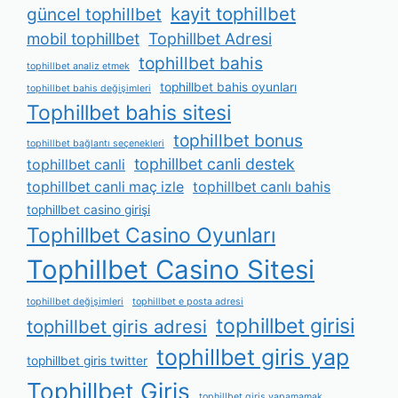
kayit tophillbet
güncel tophillbet
mobil tophillbet
Tophillbet Adresi
tophillbet bahis
tophillbet analiz etmek
tophillbet bahis oyunları
tophillbet bahis değişimleri
Tophillbet bahis sitesi
tophillbet bonus
tophillbet bağlantı seçenekleri
tophillbet canli destek
tophillbet canli
tophillbet canli maç izle
tophillbet canlı bahis
tophillbet casino girişi
Tophillbet Casino Oyunları
Tophillbet Casino Sitesi
tophillbet değişimleri
tophillbet e posta adresi
tophillbet girisi
tophillbet giris adresi
tophillbet giris yap
tophillbet giris twitter
Tophillbet Giriş
tophillbet giriş yapamamak