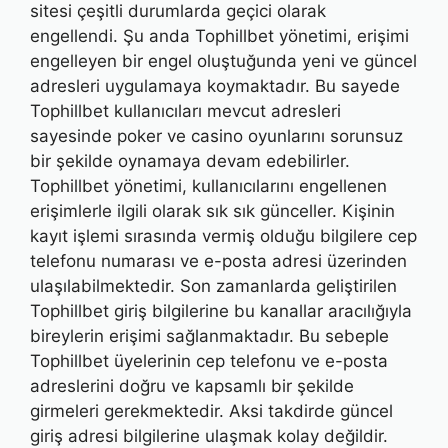
sitesi çeşitli durumlarda geçici olarak
engellendi. Şu anda Tophillbet yönetimi, erişimi
engelleyen bir engel oluştuğunda yeni ve güncel
adresleri uygulamaya koymaktadır. Bu sayede
Tophillbet kullanıcıları mevcut adresleri
sayesinde poker ve casino oyunlarını sorunsuz
bir şekilde oynamaya devam edebilirler.
Tophillbet yönetimi, kullanıcılarını engellenen
erişimlerle ilgili olarak sık sık günceller. Kişinin
kayıt işlemi sırasında vermiş olduğu bilgilere cep
telefonu numarası ve e-posta adresi üzerinden
ulaşılabilmektedir. Son zamanlarda geliştirilen
Tophillbet giriş bilgilerine bu kanallar aracılığıyla
bireylerin erişimi sağlanmaktadır. Bu sebeple
Tophillbet üyelerinin cep telefonu ve e-posta
adreslerini doğru ve kapsamlı bir şekilde
girmeleri gerekmektedir. Aksi takdirde güncel
giriş adresi bilgilerine ulaşmak kolay değildir.