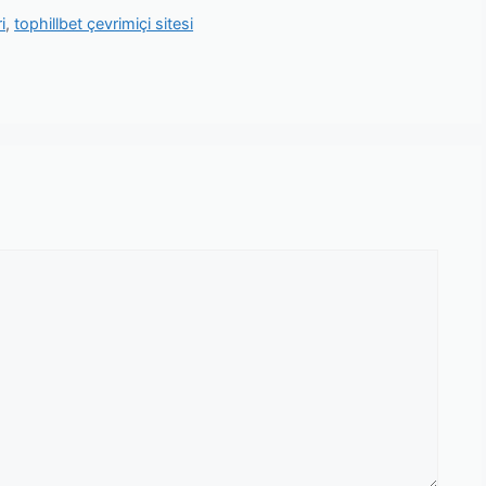
i
,
tophillbet çevrimiçi sitesi