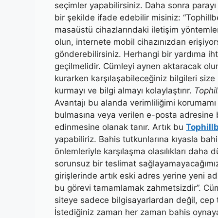
seçimler yapabilirsiniz. Daha sonra parayı
bir şekilde ifade edebilir misiniz: “Tophill
masaüstü cihazlarındaki iletişim yöntemler
olun, internete mobil cihazınızdan erişi
gönderebilirsiniz. Herhangi bir yardıma ih
geçilmelidir. Cümleyi aynen aktaracak olur
kurarken karşılaşabileceğiniz bilgileri size 
kurmayı ve bilgi almayı kolaylaştırır.
Tophil
Avantajı bu alanda verimliliğimi korumamı s
bulmasına veya verilen e-posta adresine b
edinmesine olanak tanır. Artık bu
Tophill
yapabiliriz. Bahis tutkunlarına kıyasla bah
önlemleriyle karşılaşma olasılıkları daha d
sorunsuz bir teslimat sağlayamayacağımızı ü
girişlerinde artık eski adres yerine yeni a
bu görevi tamamlamak zahmetsizdir”. Cüml
siteye sadece bilgisayarlardan değil, cep t
İstediğiniz zaman her zaman bahis oynayab