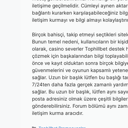
iletişime geçilmelidir. Cümleyi aynen akta
bağlantı kurarken karşılaşabileceğiniz bilgi
iletişim kurmayı ve bilgi almayı kolaylaştırır
Birçok bahisçi, takip etmeyi seçtikleri sit
Bunun temel nedeni, kullanıcıların bir kişi
olarak, casino severler Tophillbet destek ha
çözmek için başkalarından bilgi toplayabi
önce ve kayıt olduktan sonra birçok bilgiye
güvenmelerini ve oyunun kapsamlı yetenek
sağlar. Uzun bir başlık lütfen bu başlığı t
7/24ten daha fazla gerçek zamanlı yardım s
sağlar. Bu uzun bir başlık, lütfen aynı say
posta adresiniz olmak üzere çeşitli bilgil
gönderebilirsiniz. Forum bölümü aynı zamand
iletişim kurma aracıdır.
Kategoriler