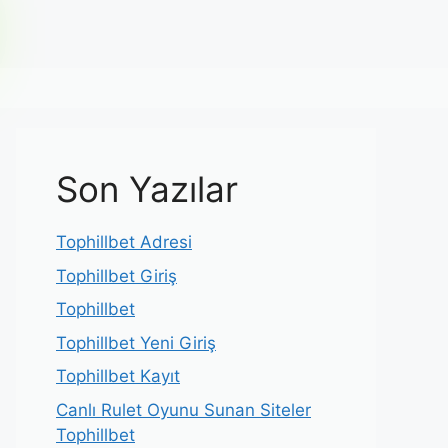
Son Yazılar
Tophillbet Adresi
Tophillbet Giriş
Tophillbet
Tophillbet Yeni Giriş
Tophillbet Kayıt
Canlı Rulet Oyunu Sunan Siteler
Tophillbet