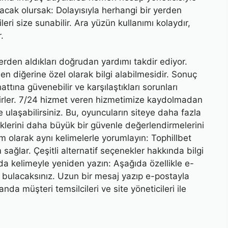
racak olursak: Dolayısıyla herhangi bir yerden
leri size sunabilir. Ara yüzün kullanımı kolaydır,
.
elerden aldıkları doğrudan yardımı takdir ediyor.
den diğerine özel olarak bilgi alabilmesidir. Sonuç
ttına güvenebilir ve karşılaştıkları sorunları
lirler. 7/24 hizmet veren hizmetimize kaydolmadan
 ulaşabilirsiniz. Bu, oyuncuların siteye daha fazla
lerini daha büyük bir güvenle değerlendirmelerini
am olarak aynı kelimelerle yorumlayın: Tophillbet
ağlar. Çeşitli alternatif seçenekler hakkında bilgi
ıda kelimeyle yeniden yazın: Aşağıda özellikle e-
er bulacaksınız. Uzun bir mesaj yazıp e-postayla
a müşteri temsilcileri ve site yöneticileri ile