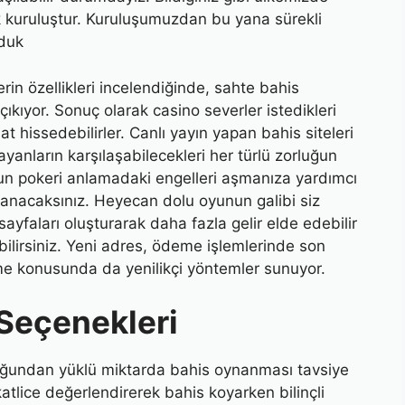
ek kuruluştur. Kuruluşumuzdan bu yana sürekli
nduk
rin özellikleri incelendiğinde, sahte bahis
çıkıyor. Sonuç olarak casino severler istedikleri
t hissedebilirler. Canlı yayın yapan bahis siteleri
ayanların karşılaşabilecekleri her türlü zorluğun
oyun pokeri anlamadaki engelleri aşmanıza yardımcı
zanacaksınız. Heyecan dolu oyunun galibi siz
sayfaları oluşturarak daha fazla gelir elde edebilir
ilirsiniz. Yeni adres, ödeme işlemlerinde son
kme konusunda da yenilikçi yöntemler sunuyor.
 Seçenekleri
lduğundan yüklü miktarda bahis oynanması tavsiye
atlice değerlendirerek bahis koyarken bilinçli