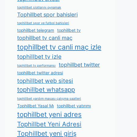
tophillbet slotlarını oynamak
Tophillbet spor bahisleri
tophillbet spor ve futbol bahisleri
tophillbet telegram
tophillbet tv
tophillbet tv canli maç
tophillbet tv canli maç izle
tophillbet tv izle
tophillbet twitter
tophillbet tv performansı
tophillbet twitter adresi
tophillbet web sitesi
tophillbet whatsapp
tophillbet yardım masası çalışma saatleri
Tophillbet Yasal Mı
tophillbet yatırımı
tophillbet yeni adres
Tophillbet Yeni Adresi
Tophillbet yeni giriş