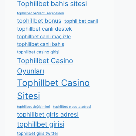
Tophillbet bahis sitesi
tophillbet bağlantı seçenekleri
tophillbet bonus
tophillbet canli
tophillbet canli destek
tophillbet canli maç izle
tophillbet canlı bahis
tophillbet casino girişi
Tophillbet Casino
Oyunları
Tophillbet Casino
Sitesi
tophillbet değişimleri
tophillbet e posta adresi
tophillbet giris adresi
tophillbet girisi
tophillbet giris twitter