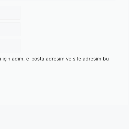
 için adım, e-posta adresim ve site adresim bu