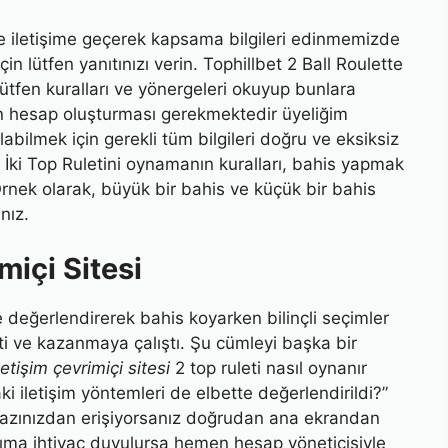
le iletişime geçerek kapsama bilgileri edinmemizde
in lütfen yanıtınızı verin. Tophillbet 2 Ball Roulette
lütfen kuralları ve yönergeleri okuyup bunlara
rin hesap oluşturması gerekmektedir üyeliğim
abilmek için gerekli tüm bilgileri doğru ve eksiksiz
 İki Top Ruletini oynamanın kuralları, bahis yapmak
 Örnek olarak, büyük bir bahis ve küçük bir bahis
nız.
miçi Sitesi
 değerlendirerek bahis koyarken bilinçli seçimler
tti ve kazanmaya çalıştı. Şu cümleyi başka bir
̇letişim çevrimiçi sitesi
2 top ruleti nasıl oynanır
i iletişim yöntemleri de elbette değerlendirildi?”
ihazınızdan erişiyorsanız doğrudan ana ekrandan
dıma ihtiyaç duyulursa hemen hesap yöneticisiyle