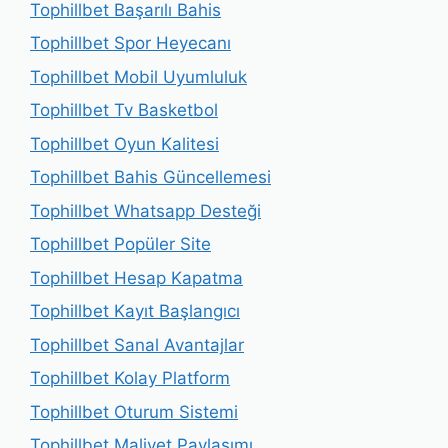
Tophillbet Başarılı Bahis
Tophillbet Spor Heyecanı
Tophillbet Mobil Uyumluluk
Tophillbet Tv Basketbol
Tophillbet Oyun Kalitesi
Tophillbet Bahis Güncellemesi
Tophillbet Whatsapp Desteği
Tophillbet Popüler Site
Tophillbet Hesap Kapatma
Tophillbet Kayıt Başlangıcı
Tophillbet Sanal Avantajlar
Tophillbet Kolay Platform
Tophillbet Oturum Sistemi
Tophillbet Maliyet Paylaşımı