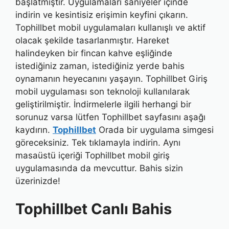
başlatmıştır. Uygulamaları saniyeler içinde
indirin ve kesintisiz erişimin keyfini çıkarın.
Tophillbet mobil uygulamaları kullanışlı ve aktif
olacak şekilde tasarlanmıştır. Hareket
halindeyken bir fincan kahve eşliğinde
istediğiniz zaman, istediğiniz yerde bahis
oynamanın heyecanını yaşayın. Tophillbet Giriş
mobil uygulaması son teknoloji kullanılarak
geliştirilmiştir. İndirmelerle ilgili herhangi bir
sorunuz varsa lütfen Tophillbet sayfasını aşağı
kaydırın.
Tophillbet
Orada bir uygulama simgesi
göreceksiniz. Tek tıklamayla indirin. Aynı
masaüstü içeriği Tophillbet mobil giriş
uygulamasında da mevcuttur. Bahis sizin
üzerinizde!
Tophillbet Canlı Bahis