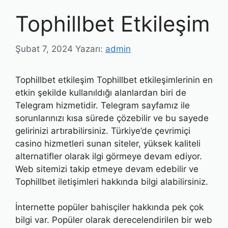
Tophillbet Etkileşim
Şubat 7, 2024
Yazarı:
admin
Tophillbet etkileşim Tophillbet etkileşimlerinin en
etkin şekilde kullanıldığı alanlardan biri de
Telegram hizmetidir. Telegram sayfamız ile
sorunlarınızı kısa sürede çözebilir ve bu sayede
gelirinizi artırabilirsiniz. Türkiye’de çevrimiçi
casino hizmetleri sunan siteler, yüksek kaliteli
alternatifler olarak ilgi görmeye devam ediyor.
Web sitemizi takip etmeye devam edebilir ve
Tophillbet iletişimleri hakkında bilgi alabilirsiniz.
İnternette popüler bahisçiler hakkında pek çok
bilgi var. Popüler olarak derecelendirilen bir web