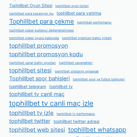
Tophillbet Oyun Sitesi
tophillbet oyun türleri
tophillbet para yatirma
tophillbet para kazanıyor mu
Tophillbet para çekme
tophillbet performansı
tophillbet poker kullanıcı değerlendirmesi
tophillbet poker oyunu hakkında
tophillbet premium bahis şirketi
tophillbet promosyon
tophillbet promosyon kodu
tophillbet sanal bahis oyunları
tophillbet seçenekleri
tophillbet sitesi
tophillbet slotlarını oynamak
Tophillbet spor bahisleri
tophillbet spor ve futbol bahisleri
tophillbet telegram
tophillbet tv
tophillbet tv canli maç
tophillbet tv canli maç izle
tophillbet tv izle
tophillbet tv performansı
tophillbet twitter
tophillbet twitter adresi
tophillbet whatsapp
tophillbet web sitesi