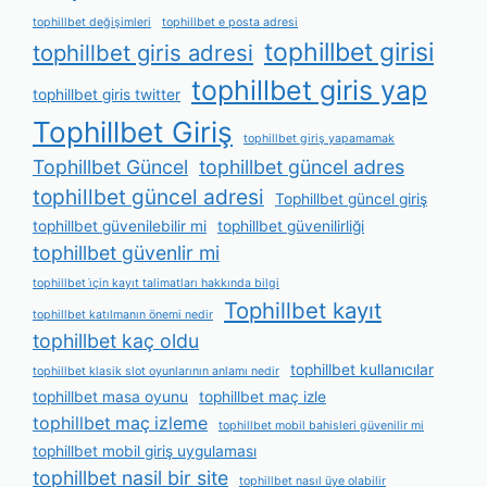
tophillbet değişimleri
tophillbet e posta adresi
tophillbet girisi
tophillbet giris adresi
tophillbet giris yap
tophillbet giris twitter
Tophillbet Giriş
tophillbet giriş yapamamak
Tophillbet Güncel
tophillbet güncel adres
tophillbet güncel adresi
Tophillbet güncel giriş
tophillbet güvenilebilir mi
tophillbet güvenilirliği
tophillbet güvenlir mi
tophillbet i̇çin kayıt talimatları hakkında bilgi
Tophillbet kayıt
tophillbet katılmanın önemi nedir
tophillbet kaç oldu
tophillbet kullanıcılar
tophillbet klasik slot oyunlarının anlamı nedir
tophillbet masa oyunu
tophillbet maç izle
tophillbet maç izleme
tophillbet mobil bahisleri güvenilir mi
tophillbet mobil giriş uygulaması
tophillbet nasil bir site
tophillbet nasıl üye olabilir