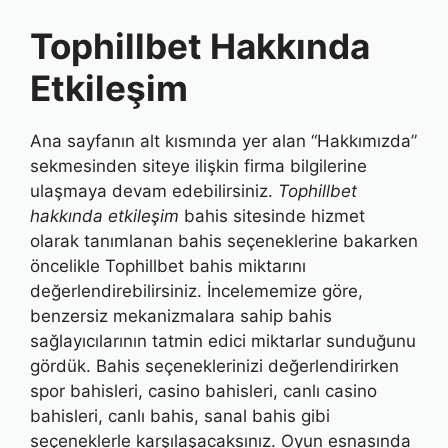
Tophillbet Hakkında
Etkileşim
Ana sayfanın alt kısmında yer alan “Hakkımızda”
sekmesinden siteye ilişkin firma bilgilerine
ulaşmaya devam edebilirsiniz.
Tophillbet
hakkında etkileşim
bahis sitesinde hizmet
olarak tanımlanan bahis seçeneklerine bakarken
öncelikle Tophillbet bahis miktarını
değerlendirebilirsiniz. İncelememize göre,
benzersiz mekanizmalara sahip bahis
sağlayıcılarının tatmin edici miktarlar sunduğunu
gördük. Bahis seçeneklerinizi değerlendirirken
spor bahisleri, casino bahisleri, canlı casino
bahisleri, canlı bahis, sanal bahis gibi
seçeneklerle karşılaşacaksınız. Oyun esnasında