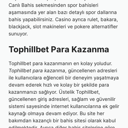
Canlı Bahis sekmesinden spor bahisleri
aşamasında yer alan bazı detaylı spor dallarına
bahis yapabilirsiniz. Casino ayrıca rulet, bakara,
blackjack, slot makineleri ve pokere alternatifler
sunuyor.
Tophillbet Para Kazanma
Tophillbet para kazanmanın en kolay yoludur.
Tophillbet para kazanma
, güncellenen adresleri
ile kullanıcılara eğlenceli bir deneyim yaşatmaya
devam ederek hızlı ve kolay bir şekilde para
kazanmanızı sağlıyor. Üstelik Tophillbet,
güncellenen giriş adresleri, sağlam ve güvenilir
sistemi sayesinde internet kullanıcılarına ek gelir
kaynağı olmaya devam ediyor. Bu site her
bakımdan kazançlı bir bahis sitesi olarak kabul
edilmektedir. Ayrıca diğer bahis sitelerine göre