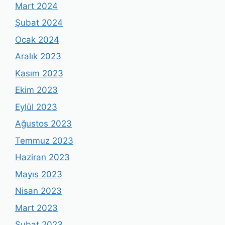
Mart 2024
Şubat 2024
Ocak 2024
Aralık 2023
Kasım 2023
Ekim 2023
Eylül 2023
Ağustos 2023
Temmuz 2023
Haziran 2023
Mayıs 2023
Nisan 2023
Mart 2023
Şubat 2023