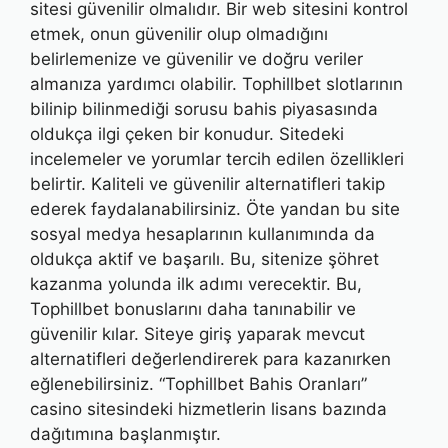
sitesi güvenilir olmalıdır. Bir web sitesini kontrol
etmek, onun güvenilir olup olmadığını
belirlemenize ve güvenilir ve doğru veriler
almanıza yardımcı olabilir. Tophillbet slotlarının
bilinip bilinmediği sorusu bahis piyasasında
oldukça ilgi çeken bir konudur. Sitedeki
incelemeler ve yorumlar tercih edilen özellikleri
belirtir. Kaliteli ve güvenilir alternatifleri takip
ederek faydalanabilirsiniz. Öte yandan bu site
sosyal medya hesaplarının kullanımında da
oldukça aktif ve başarılı. Bu, sitenize şöhret
kazanma yolunda ilk adımı verecektir. Bu,
Tophillbet bonuslarını daha tanınabilir ve
güvenilir kılar. Siteye giriş yaparak mevcut
alternatifleri değerlendirerek para kazanırken
eğlenebilirsiniz. “Tophillbet Bahis Oranları”
casino sitesindeki hizmetlerin lisans bazında
dağıtımına başlanmıştır.