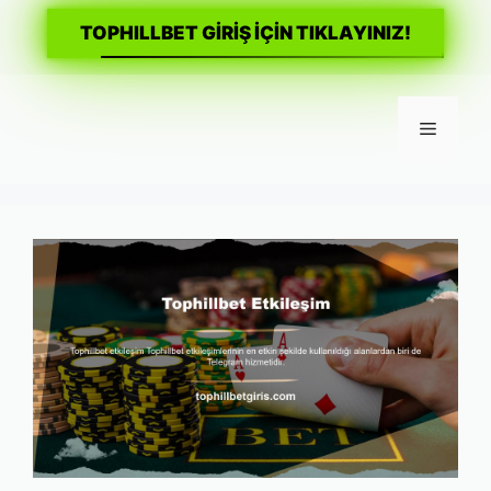
TOPHILLBET GİRİŞ İÇİN TIKLAYINIZ!
İçeriğe
atla
Menü