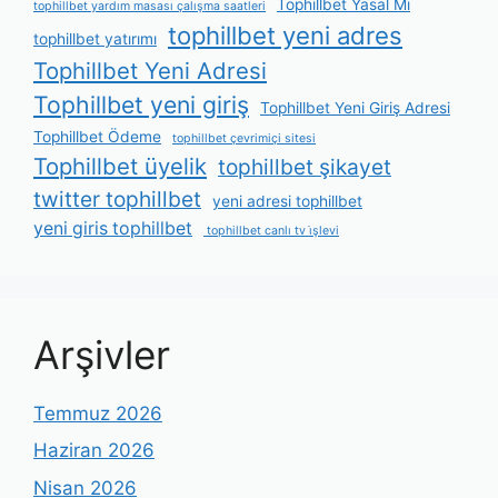
Tophillbet Yasal Mı
tophillbet yardım masası çalışma saatleri
tophillbet yeni adres
tophillbet yatırımı
Tophillbet Yeni Adresi
Tophillbet yeni giriş
Tophillbet Yeni Giriş Adresi
Tophillbet Ödeme
tophillbet çevrimiçi sitesi
Tophillbet üyelik
tophillbet şikayet
twitter tophillbet
yeni adresi tophillbet
yeni giris tophillbet
tophillbet canlı tv i̇şlevi
Arşivler
Temmuz 2026
Haziran 2026
Nisan 2026