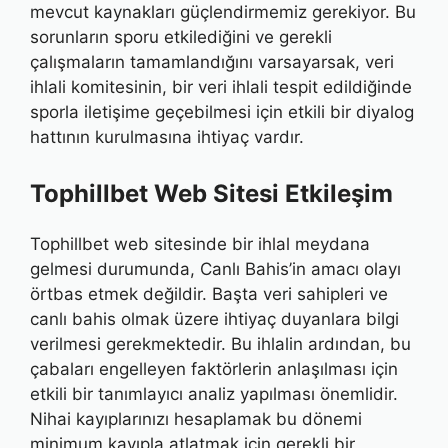
mevcut kaynakları güçlendirmemiz gerekiyor. Bu
sorunların sporu etkilediğini ve gerekli
çalışmaların tamamlandığını varsayarsak, veri
ihlali komitesinin, bir veri ihlali tespit edildiğinde
sporla iletişime geçebilmesi için etkili bir diyalog
hattının kurulmasına ihtiyaç vardır.
Tophillbet Web Sitesi Etkileşim
Tophillbet web sitesinde bir ihlal meydana
gelmesi durumunda, Canlı Bahis’in amacı olayı
örtbas etmek değildir. Başta veri sahipleri ve
canlı bahis olmak üzere ihtiyaç duyanlara bilgi
verilmesi gerekmektedir. Bu ihlalin ardından, bu
çabaları engelleyen faktörlerin anlaşılması için
etkili bir tanımlayıcı analiz yapılması önemlidir.
Nihai kayıplarınızı hesaplamak bu dönemi
minimum kayıpla atlatmak için gerekli bir