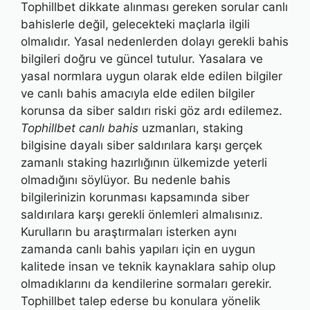
Tophillbet dikkate alınması gereken sorular canlı
bahislerle değil, gelecekteki maçlarla ilgili
olmalıdır. Yasal nedenlerden dolayı gerekli bahis
bilgileri doğru ve güncel tutulur. Yasalara ve
yasal normlara uygun olarak elde edilen bilgiler
ve canlı bahis amacıyla elde edilen bilgiler
korunsa da siber saldırı riski göz ardı edilemez.
Tophillbet canlı bahis
uzmanları, staking
bilgisine dayalı siber saldırılara karşı gerçek
zamanlı staking hazırlığının ülkemizde yeterli
olmadığını söylüyor. Bu nedenle bahis
bilgilerinizin korunması kapsamında siber
saldırılara karşı gerekli önlemleri almalısınız.
Kurulların bu araştırmaları isterken aynı
zamanda canlı bahis yapıları için en uygun
kalitede insan ve teknik kaynaklara sahip olup
olmadıklarını da kendilerine sormaları gerekir.
Tophillbet talep ederse bu konulara yönelik