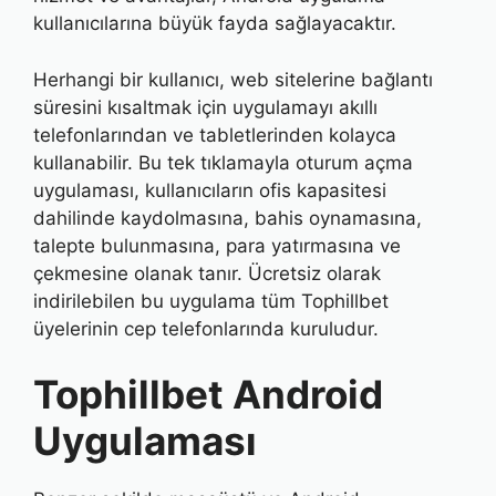
kullanıcılarına büyük fayda sağlayacaktır.
Herhangi bir kullanıcı, web sitelerine bağlantı
süresini kısaltmak için uygulamayı akıllı
telefonlarından ve tabletlerinden kolayca
kullanabilir. Bu tek tıklamayla oturum açma
uygulaması, kullanıcıların ofis kapasitesi
dahilinde kaydolmasına, bahis oynamasına,
talepte bulunmasına, para yatırmasına ve
çekmesine olanak tanır. Ücretsiz olarak
indirilebilen bu uygulama tüm Tophillbet
üyelerinin cep telefonlarında kuruludur.
Tophillbet Android
Uygulaması