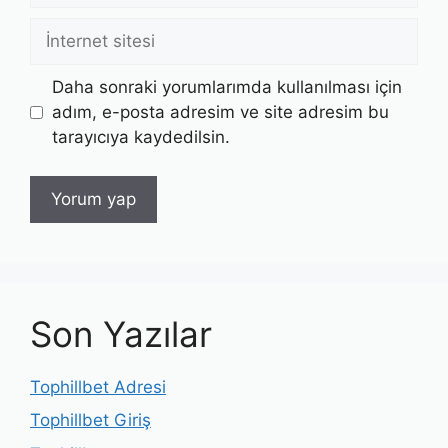
İnternet
sitesi
Daha sonraki yorumlarımda kullanılması için
adım, e-posta adresim ve site adresim bu
tarayıcıya kaydedilsin.
Son Yazılar
Tophillbet Adresi
Tophillbet Giriş