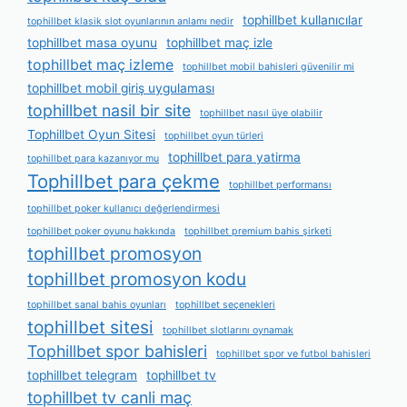
tophillbet kullanıcılar
tophillbet klasik slot oyunlarının anlamı nedir
tophillbet masa oyunu
tophillbet maç izle
tophillbet maç izleme
tophillbet mobil bahisleri güvenilir mi
tophillbet mobil giriş uygulaması
tophillbet nasil bir site
tophillbet nasıl üye olabilir
Tophillbet Oyun Sitesi
tophillbet oyun türleri
tophillbet para yatirma
tophillbet para kazanıyor mu
Tophillbet para çekme
tophillbet performansı
tophillbet poker kullanıcı değerlendirmesi
tophillbet poker oyunu hakkında
tophillbet premium bahis şirketi
tophillbet promosyon
tophillbet promosyon kodu
tophillbet sanal bahis oyunları
tophillbet seçenekleri
tophillbet sitesi
tophillbet slotlarını oynamak
Tophillbet spor bahisleri
tophillbet spor ve futbol bahisleri
tophillbet telegram
tophillbet tv
tophillbet tv canli maç