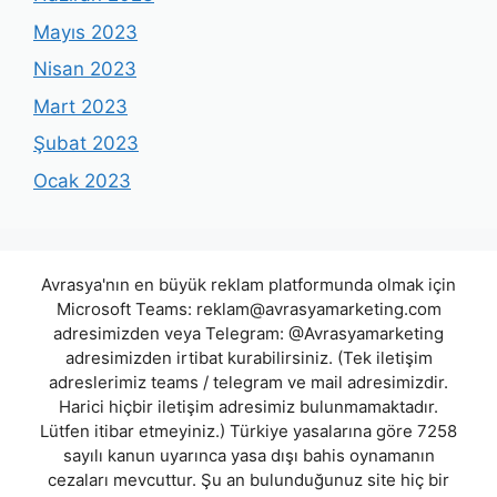
Mayıs 2023
Nisan 2023
Mart 2023
Şubat 2023
Ocak 2023
Avrasya'nın en büyük reklam platformunda olmak için
Microsoft Teams:
reklam@avrasyamarketing.com
adresimizden veya Telegram: @Avrasyamarketing
adresimizden irtibat kurabilirsiniz. (Tek iletişim
adreslerimiz teams / telegram ve mail adresimizdir.
Harici hiçbir iletişim adresimiz bulunmamaktadır.
Lütfen itibar etmeyiniz.) Türkiye yasalarına göre 7258
sayılı kanun uyarınca yasa dışı bahis oynamanın
cezaları mevcuttur. Şu an bulunduğunuz site hiç bir