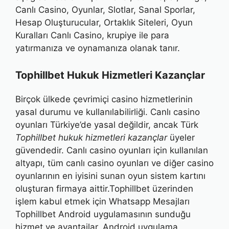
Canlı Casino, Oyunlar, Slotlar, Sanal Sporlar,
Hesap Oluşturucular, Ortaklık Siteleri, Oyun
Kuralları Canlı Casino, krupiye ile para
yatırmanıza ve oynamanıza olanak tanır.
Tophillbet Hukuk Hizmetleri Kazançlar
Birçok ülkede çevrimiçi casino hizmetlerinin
yasal durumu ve kullanılabilirliği. Canlı casino
oyunları Türkiye’de yasal değildir, ancak Türk
Tophillbet hukuk hizmetleri kazançlar
üyeler
güvendedir. Canlı casino oyunları için kullanılan
altyapı, tüm canlı casino oyunları ve diğer casino
oyunlarının en iyisini sunan oyun sistem kartını
oluşturan firmaya aittir.Tophillbet üzerinden
işlem kabul etmek için Whatsapp Mesajları
Tophillbet Android uygulamasının sunduğu
hizmet ve avantajlar, Android uygulama