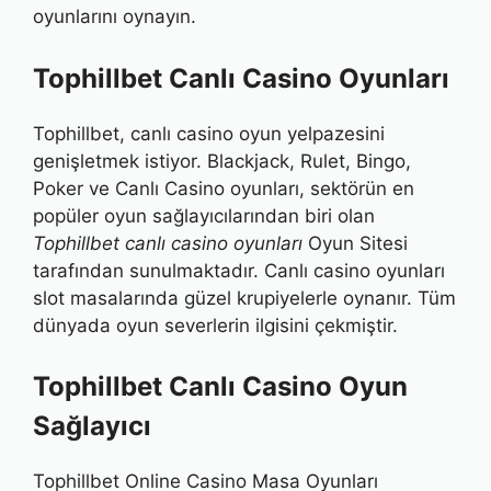
oyunlarını oynayın.
Tophillbet Canlı Casino Oyunları
Tophillbet, canlı casino oyun yelpazesini
genişletmek istiyor. Blackjack, Rulet, Bingo,
Poker ve Canlı Casino oyunları, sektörün en
popüler oyun sağlayıcılarından biri olan
Tophillbet canlı casino oyunları
Oyun Sitesi
tarafından sunulmaktadır. Canlı casino oyunları
slot masalarında güzel krupiyelerle oynanır. Tüm
dünyada oyun severlerin ilgisini çekmiştir.
Tophillbet Canlı Casino Oyun
Sağlayıcı
Tophillbet Online Casino Masa Oyunları