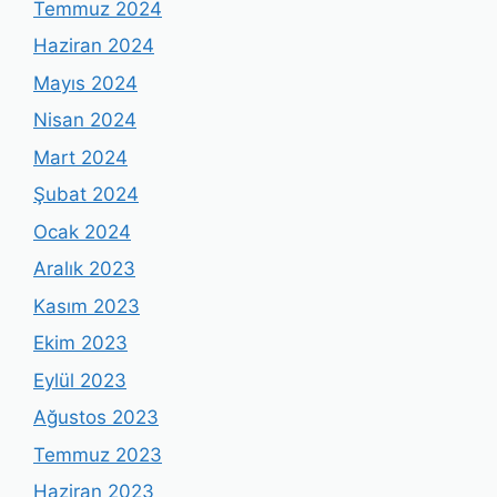
Temmuz 2024
Haziran 2024
Mayıs 2024
Nisan 2024
Mart 2024
Şubat 2024
Ocak 2024
Aralık 2023
Kasım 2023
Ekim 2023
Eylül 2023
Ağustos 2023
Temmuz 2023
Haziran 2023