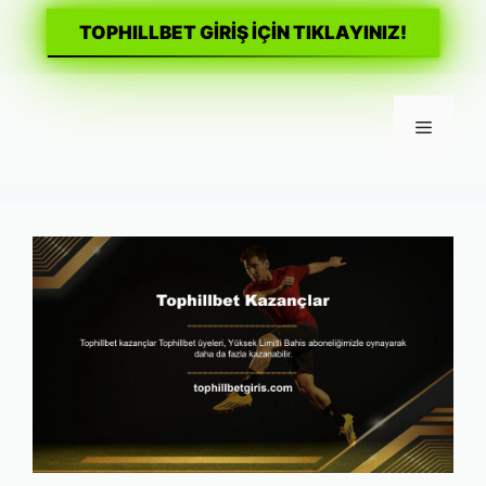
TOPHILLBET GİRİŞ İÇİN TIKLAYINIZ!
İçeriğe
atla
Menü