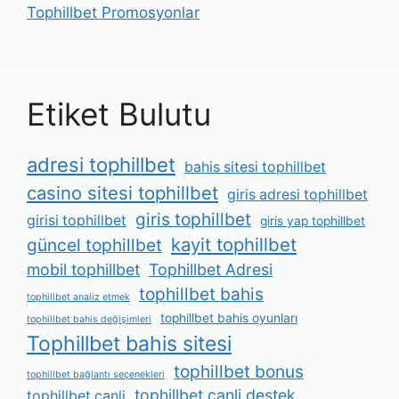
Tophillbet Promosyonlar
Etiket Bulutu
adresi tophillbet
bahis sitesi tophillbet
casino sitesi tophillbet
giris adresi tophillbet
giris tophillbet
girisi tophillbet
giris yap tophillbet
kayit tophillbet
güncel tophillbet
mobil tophillbet
Tophillbet Adresi
tophillbet bahis
tophillbet analiz etmek
tophillbet bahis oyunları
tophillbet bahis değişimleri
Tophillbet bahis sitesi
tophillbet bonus
tophillbet bağlantı seçenekleri
tophillbet canli destek
tophillbet canli