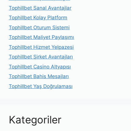
Tophillbet Sanal Avantajlar
Tophillbet Kolay Platform
Tophillbet Oturum Sistemi
Tophillbet Maliyet Paylaşımı
Tophillbet Hizmet Yelpazesi
Tophillbet Şirket Avantajları
Tophillbet Casino Altyapısı
Tophillbet Bahis Mesajları
Tophillbet Yaş Doğrulaması
Kategoriler