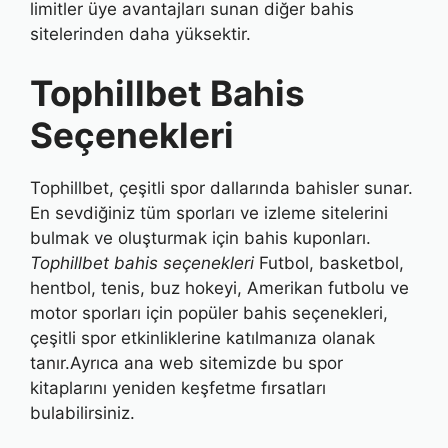
limitler üye avantajları sunan diğer bahis
sitelerinden daha yüksektir.
Tophillbet Bahis
Seçenekleri
Tophillbet, çeşitli spor dallarında bahisler sunar.
En sevdiğiniz tüm sporları ve izleme sitelerini
bulmak ve oluşturmak için bahis kuponları.
Tophillbet bahis seçenekleri
Futbol, ​​basketbol, ​​
hentbol, ​​tenis, buz hokeyi, Amerikan futbolu ve
motor sporları için popüler bahis seçenekleri,
çeşitli spor etkinliklerine katılmanıza olanak
tanır.Ayrıca ana web sitemizde bu spor
kitaplarını yeniden keşfetme fırsatları
bulabilirsiniz.