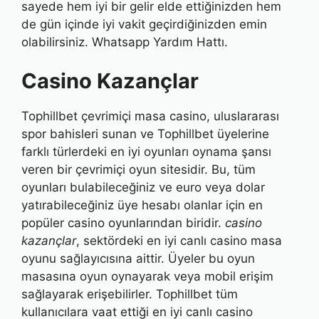
sayede hem iyi bir gelir elde ettiğinizden hem
de gün içinde iyi vakit geçirdiğinizden emin
olabilirsiniz. Whatsapp Yardım Hattı.
Casino Kazançlar
Tophillbet çevrimiçi masa casino, uluslararası
spor bahisleri sunan ve Tophillbet üyelerine
farklı türlerdeki en iyi oyunları oynama şansı
veren bir çevrimiçi oyun sitesidir. Bu, tüm
oyunları bulabileceğiniz ve euro veya dolar
yatırabileceğiniz üye hesabı olanlar için en
popüler casino oyunlarından biridir.
casino
kazançlar
, sektördeki en iyi canlı casino masa
oyunu sağlayıcısına aittir. Üyeler bu oyun
masasına oyun oynayarak veya mobil erişim
sağlayarak erişebilirler. Tophillbet tüm
kullanıcılara vaat ettiği en iyi canlı casino