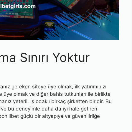
ma Sınırı Yoktur
nız gereken siteye üye olmak, ilk yatırımınızı
üye olmak ve diğer bahis tutkunları ile birlikte
z yeterli. İş odaklı birkaç şirketten biridir. Bu
n ve bu deneyimle daha da iyi hale getiren
hillbet güçlü bir altyapıya ve güvenilirliğe