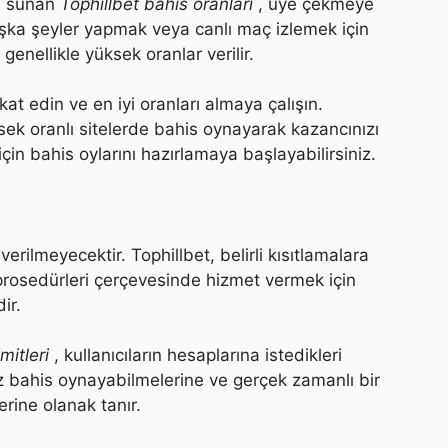
nı sunan
Tophillbet bahis oranları
, üye çekmeye
aşka şeyler yapmak veya canlı maç izlemek için
 genellikle yüksek oranlar verilir.
at edin ve en iyi oranları almaya çalışın.
k oranlı sitelerde bahis oynayarak kazancınızı
çin bahis oylarını hazırlamaya başlayabilirsiniz.
 verilmeyecektir. Tophillbet, belirli kısıtlamalara
 prosedürleri çerçevesinde hizmet vermek için
ir.
mitleri
, kullanıcıların hesaplarına istedikleri
iz bahis oynayabilmelerine ve gerçek zamanlı bir
erine olanak tanır.