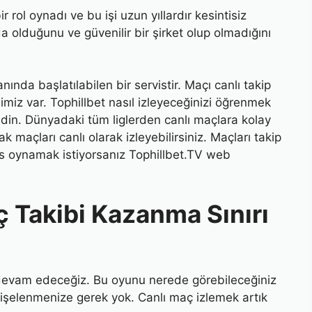
r rol oynadı ve bu işi uzun yıllardır kesintisiz
a olduğunu ve güvenilir bir şirket olup olmadığını
nda başlatılabilen bir servistir. Maçı canlı takip
imiz var. Tophillbet nasıl izleyeceğinizi öğrenmek
 edin. Dünyadaki tüm liglerden canlı maçlara kolay
 maçları canlı olarak izleyebilirsiniz. Maçları takip
his oynamak istiyorsanız Tophillbet.TV web
ç Takibi Kazanma Sınırı
e devam edeceğiz. Bu oyunu nerede görebileceğiniz
işelenmenize gerek yok. Canlı maç izlemek artık