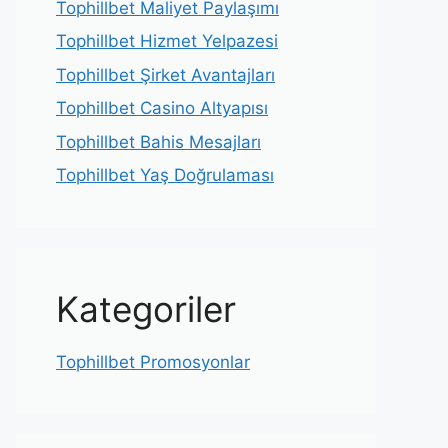
Tophillbet Maliyet Paylaşımı
Tophillbet Hizmet Yelpazesi
Tophillbet Şirket Avantajları
Tophillbet Casino Altyapısı
Tophillbet Bahis Mesajları
Tophillbet Yaş Doğrulaması
Kategoriler
Tophillbet Promosyonlar