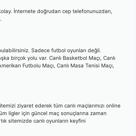
i kolay. İnternete doğrudan cep telefonunuzdan,
.
bulabilirsiniz. Sadece futbol oyunları değil.
aşka birçok yolu var. Canlı Basketbol Maçı, Canlı
Amerikan Futbolu Maçı, Canlı Masa Tenisi Maçı,
Sitemizi ziyaret ederek tüm canlı maçlarımızı online
, tüm ligler için güncel maç sonuçlarına zaman
ık sitemizde canlı oyunların keyfini