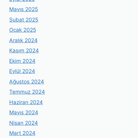
Mayıs 2025
Şubat 2025
Ocak 2025
Aralık 2024
Kasım 2024
Ekim 2024
Eylül 2024
Ağustos 2024
Temmuz 2024
Haziran 2024
Mayıs 2024
Nisan 2024
Mart 2024