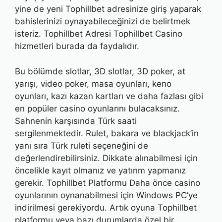
yine de yeni Tophillbet adresinize giriş yaparak
bahislerinizi oynayabileceğinizi de belirtmek
isteriz. Tophillbet Adresi Tophillbet Casino
hizmetleri burada da faydalıdır.
Bu bölümde slotlar, 3D slotlar, 3D poker, at
yarışı, video poker, masa oyunları, keno
oyunları, kazı kazan kartları ve daha fazlası gibi
en popüler casino oyunlarını bulacaksınız.
Sahnenin karşısında Türk saati
sergilenmektedir. Rulet, bakara ve blackjack’in
yanı sıra Türk ruleti seçeneğini de
değerlendirebilirsiniz. Dikkate alınabilmesi için
öncelikle kayıt olmanız ve yatırım yapmanız
gerekir. Tophillbet Platformu Daha önce casino
oyunlarının oynanabilmesi için Windows PC’ye
indirilmesi gerekiyordu. Artık oyuna Tophillbet
platformu veya bazı durumlarda özel bir