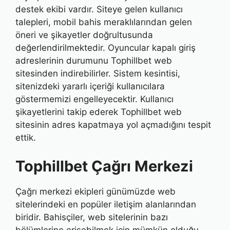
destek ekibi vardır. Siteye gelen kullanıcı
talepleri, mobil bahis meraklılarından gelen
öneri ve şikayetler doğrultusunda
değerlendirilmektedir. Oyuncular kapalı giriş
adreslerinin durumunu Tophillbet web
sitesinden indirebilirler. Sistem kesintisi,
sitenizdeki yararlı içeriği kullanıcılara
göstermemizi engelleyecektir. Kullanıcı
şikayetlerini takip ederek Tophillbet web
sitesinin adres kapatmaya yol açmadığını tespit
ettik.
Tophillbet Çağrı Merkezi
Çağrı merkezi ekipleri günümüzde web
sitelerindeki en popüler iletişim alanlarından
biridir. Bahisçiler, web sitelerinin bazı
bölümlerine erişebilmek için mümkün olduğu