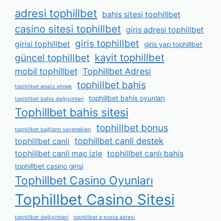
adresi tophillbet
bahis sitesi tophillbet
casino sitesi tophillbet
giris adresi tophillbet
giris tophillbet
girisi tophillbet
giris yap tophillbet
kayit tophillbet
güncel tophillbet
mobil tophillbet
Tophillbet Adresi
tophillbet bahis
tophillbet analiz etmek
tophillbet bahis oyunları
tophillbet bahis değişimleri
Tophillbet bahis sitesi
tophillbet bonus
tophillbet bağlantı seçenekleri
tophillbet canli destek
tophillbet canli
tophillbet canli maç izle
tophillbet canlı bahis
tophillbet casino girişi
Tophillbet Casino Oyunları
Tophillbet Casino Sitesi
tophillbet değişimleri
tophillbet e posta adresi