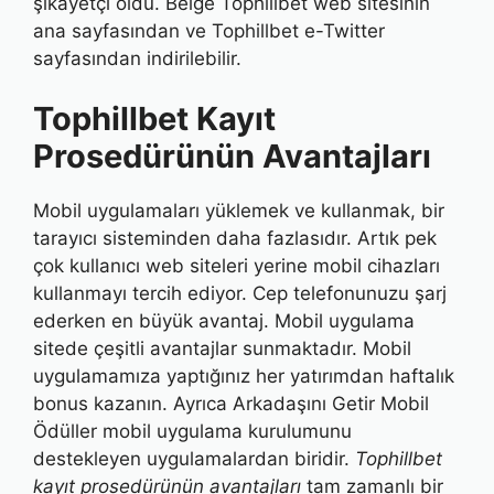
şikayetçi oldu. Belge Tophillbet web sitesinin
ana sayfasından ve Tophillbet e-Twitter
sayfasından indirilebilir.
Tophillbet Kayıt
Prosedürünün Avantajları
Mobil uygulamaları yüklemek ve kullanmak, bir
tarayıcı sisteminden daha fazlasıdır. Artık pek
çok kullanıcı web siteleri yerine mobil cihazları
kullanmayı tercih ediyor. Cep telefonunuzu şarj
ederken en büyük avantaj. Mobil uygulama
sitede çeşitli avantajlar sunmaktadır. Mobil
uygulamamıza yaptığınız her yatırımdan haftalık
bonus kazanın. Ayrıca Arkadaşını Getir Mobil
Ödüller mobil uygulama kurulumunu
destekleyen uygulamalardan biridir.
Tophillbet
kayıt prosedürünün avantajları
tam zamanlı bir