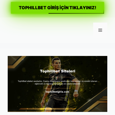
TOPHILLBET GİRİŞ İÇİN TIKLAYINIZ!
İçeriğe
atla
Menü