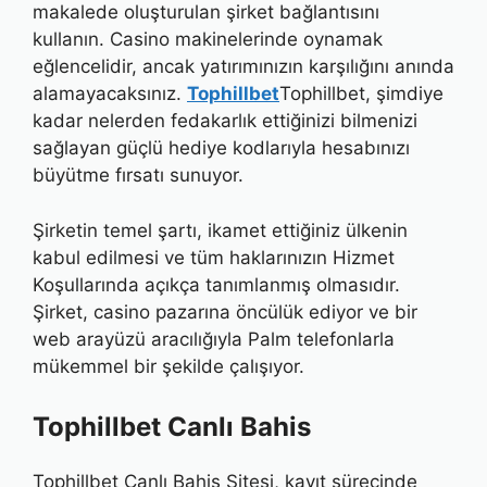
makalede oluşturulan şirket bağlantısını
kullanın. Casino makinelerinde oynamak
eğlencelidir, ancak yatırımınızın karşılığını anında
alamayacaksınız.
Tophillbet
Tophillbet, şimdiye
kadar nelerden fedakarlık ettiğinizi bilmenizi
sağlayan güçlü hediye kodlarıyla hesabınızı
büyütme fırsatı sunuyor.
Şirketin temel şartı, ikamet ettiğiniz ülkenin
kabul edilmesi ve tüm haklarınızın Hizmet
Koşullarında açıkça tanımlanmış olmasıdır.
Şirket, casino pazarına öncülük ediyor ve bir
web arayüzü aracılığıyla Palm telefonlarla
mükemmel bir şekilde çalışıyor.
Tophillbet Canlı Bahis
Tophillbet Canlı Bahis Sitesi, kayıt sürecinde