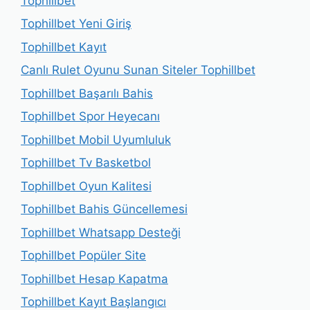
Tophillbet
Tophillbet Yeni Giriş
Tophillbet Kayıt
Canlı Rulet Oyunu Sunan Siteler Tophillbet
Tophillbet Başarılı Bahis
Tophillbet Spor Heyecanı
Tophillbet Mobil Uyumluluk
Tophillbet Tv Basketbol
Tophillbet Oyun Kalitesi
Tophillbet Bahis Güncellemesi
Tophillbet Whatsapp Desteği
Tophillbet Popüler Site
Tophillbet Hesap Kapatma
Tophillbet Kayıt Başlangıcı