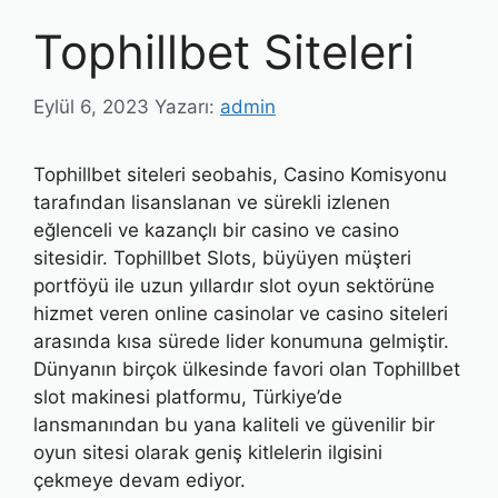
Tophillbet Siteleri
Eylül 6, 2023
Yazarı:
admin
Tophillbet siteleri seobahis, Casino Komisyonu
tarafından lisanslanan ve sürekli izlenen
eğlenceli ve kazançlı bir casino ve casino
sitesidir. Tophillbet Slots, büyüyen müşteri
portföyü ile uzun yıllardır slot oyun sektörüne
hizmet veren online casinolar ve casino siteleri
arasında kısa sürede lider konumuna gelmiştir.
Dünyanın birçok ülkesinde favori olan Tophillbet
slot makinesi platformu, Türkiye’de
lansmanından bu yana kaliteli ve güvenilir bir
oyun sitesi olarak geniş kitlelerin ilgisini
çekmeye devam ediyor.