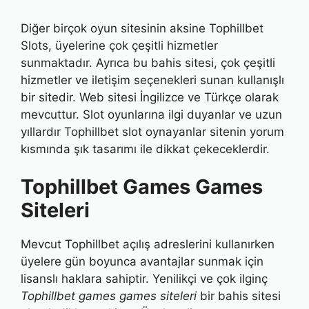
Diğer birçok oyun sitesinin aksine Tophillbet
Slots, üyelerine çok çeşitli hizmetler
sunmaktadır. Ayrıca bu bahis sitesi, çok çeşitli
hizmetler ve iletişim seçenekleri sunan kullanışlı
bir sitedir. Web sitesi İngilizce ve Türkçe olarak
mevcuttur. Slot oyunlarına ilgi duyanlar ve uzun
yıllardır Tophillbet slot oynayanlar sitenin yorum
kısmında şık tasarımı ile dikkat çekeceklerdir.
Tophillbet Games Games
Siteleri
Mevcut Tophillbet açılış adreslerini kullanırken
üyelere gün boyunca avantajlar sunmak için
lisanslı haklara sahiptir. Yenilikçi ve çok ilginç
Tophillbet games games siteleri
bir bahis sitesi