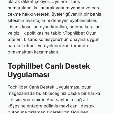
olarak dikkat çekiyor. Üyelere lisans
numaralarını kullanarak yatırım yapma ve para
çekme hakkı vererek, üyeler güvenilir bir bahis
sitesinin avantajlarını deneyimleyebilecekler.
Lisans koşulları oyun kuralları, ödeme kuralları
ve gizlilik politikasına tabidir.Tophillbet Oyun
Siteleri, Lisans Komisyonu’nun onayına uygun
hareket etmeli ve üyelerini zor durumda
bırakmaktan kaçınmalıdır.
Tophillbet Canlı Destek
Uygulaması
Tophillbet Canlı Destek Uygulaması, oyun
mağazanızda bulabileceğiniz başka bir harika
iletişim yöntemidir. Ana sayfanın sağ alt
köşesine entegre edilmiş mavi canlı destek
butonuna tıklamanız gerekiyor. Görünen