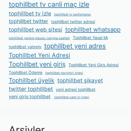
tophillbet tv canli maç izle
tophillbet tv izle
tophillbet tv performansı
tophillbet twitter
tophillbet twitter adresi
tophillbet whatsapp
tophillbet web sitesi
Tophillbet Yasal Mı
tophillbet yardım masası çalışma saatleri
tophillbet yeni adres
tophillbet yatırımı
Tophillbet Yeni Adresi
Tophillbet yeni giriş
Tophillbet Yeni Giriş Adresi
Tophillbet Ödeme
tophillbet çevrimiçi sitesi
Tophillbet üyelik
tophillbet şikayet
twitter tophillbet
yeni adresi tophillbet
yeni giris tophillbet
tophillbet canlı tv i̇şlevi
Arşivler