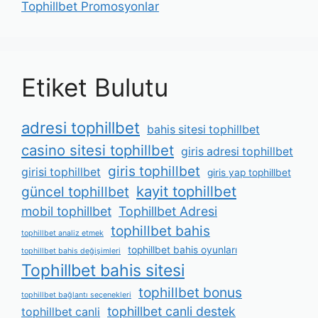
Tophillbet Promosyonlar
Etiket Bulutu
adresi tophillbet
bahis sitesi tophillbet
casino sitesi tophillbet
giris adresi tophillbet
giris tophillbet
girisi tophillbet
giris yap tophillbet
kayit tophillbet
güncel tophillbet
mobil tophillbet
Tophillbet Adresi
tophillbet bahis
tophillbet analiz etmek
tophillbet bahis oyunları
tophillbet bahis değişimleri
Tophillbet bahis sitesi
tophillbet bonus
tophillbet bağlantı seçenekleri
tophillbet canli destek
tophillbet canli