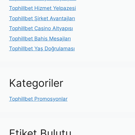
Tophillbet Hizmet Yelpazesi
Tophillbet Şirket Avantajları
Tophillbet Casino Altyapısı
Tophillbet Bahis Mesajları
Tophillbet Yaş Doğrulaması
Kategoriler
Tophillbet Promosyonlar
Etiket Bulutu