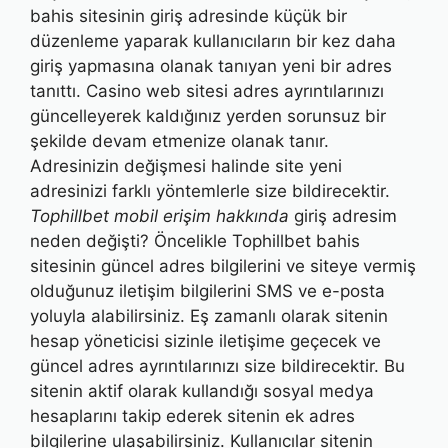
bahis sitesinin giriş adresinde küçük bir
düzenleme yaparak kullanıcıların bir kez daha
giriş yapmasına olanak tanıyan yeni bir adres
tanıttı. Casino web sitesi adres ayrıntılarınızı
güncelleyerek kaldığınız yerden sorunsuz bir
şekilde devam etmenize olanak tanır.
Adresinizin değişmesi halinde site yeni
adresinizi farklı yöntemlerle size bildirecektir.
Tophillbet mobil erişim hakkında
giriş adresim
neden değişti? Öncelikle Tophillbet bahis
sitesinin güncel adres bilgilerini ve siteye vermiş
olduğunuz iletişim bilgilerini SMS ve e-posta
yoluyla alabilirsiniz. Eş zamanlı olarak sitenin
hesap yöneticisi sizinle iletişime geçecek ve
güncel adres ayrıntılarınızı size bildirecektir. Bu
sitenin aktif olarak kullandığı sosyal medya
hesaplarını takip ederek sitenin ek adres
bilgilerine ulaşabilirsiniz. Kullanıcılar sitenin