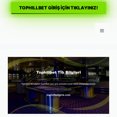
TOPHILLBET GİRİŞ İÇİN TIKLAYINIZ!
İçeriğe
atla
Menü