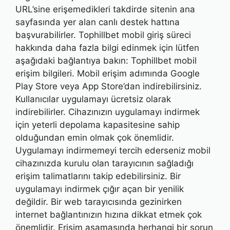
URL’sine erişemedikleri takdirde sitenin ana
sayfasında yer alan canlı destek hattına
başvurabilirler. Tophillbet mobil giriş süreci
hakkında daha fazla bilgi edinmek için lütfen
aşağıdaki bağlantıya bakın: Tophillbet mobil
erişim bilgileri. Mobil erişim adımında Google
Play Store veya App Store’dan indirebilirsiniz.
Kullanıcılar uygulamayı ücretsiz olarak
indirebilirler. Cihazınızın uygulamayı indirmek
için yeterli depolama kapasitesine sahip
olduğundan emin olmak çok önemlidir.
Uygulamayı indirmemeyi tercih ederseniz mobil
cihazınızda kurulu olan tarayıcının sağladığı
erişim talimatlarını takip edebilirsiniz. Bir
uygulamayı indirmek çığır açan bir yenilik
değildir. Bir web tarayıcısında gezinirken
internet bağlantınızın hızına dikkat etmek çok
önemlidir. Erişim aşamasında herhangi bir sorun