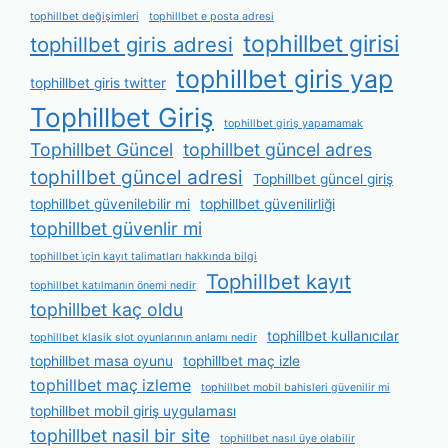
tophillbet değişimleri
tophillbet e posta adresi
tophillbet girisi
tophillbet giris adresi
tophillbet giris yap
tophillbet giris twitter
Tophillbet Giriş
tophillbet giriş yapamamak
Tophillbet Güncel
tophillbet güncel adres
tophillbet güncel adresi
Tophillbet güncel giriş
tophillbet güvenilebilir mi
tophillbet güvenilirliği
tophillbet güvenlir mi
tophillbet i̇çin kayıt talimatları hakkında bilgi
Tophillbet kayıt
tophillbet katılmanın önemi nedir
tophillbet kaç oldu
tophillbet kullanıcılar
tophillbet klasik slot oyunlarının anlamı nedir
tophillbet masa oyunu
tophillbet maç izle
tophillbet maç izleme
tophillbet mobil bahisleri güvenilir mi
tophillbet mobil giriş uygulaması
tophillbet nasil bir site
tophillbet nasıl üye olabilir