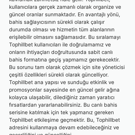
kullanıcılara gerçek zamanlı olarak organize ve
güncel oranlar sunmaktadır. En avantajlı yönü,
bahis sağlayıcısının sürekli olarak çalışır
durumda olması ve hizmetin tüm alanlarının
erişilebilir olmasını sağlamasıdır. Bu sıralamayı
Tophillbet kullanıcıları ile doğrulamamız ve
onların ihtiyaçları doğrultusunda sabit canlı
bahis formatına geçiş yapmamız gerekecektir.
Bu sorunu tam olarak çözmek için site yöneticisi
çeşitli özellikleri sürekli olarak güncelliyor.
Tophillbet ana yapısı ve sunduğu etkinlik ve
promosyonlar sayesinde en güncel gelir ağına
kolayca ulaşabilir, dilediğiniz zaman yaratıcı
fırsatlardan yararlanabilirsiniz. Bu canlı bahis
serisine katılmak için tek yapmanız gereken
Tophillbet etkileşime geçmektir. Bu, Tophillbet
adresini kullanmaya devam edebileceğiniz ve