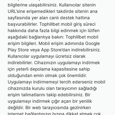
bilgilerine ulaşabilirsiniz. Kullanıcılar sitenin
URL’sine erişemedikleri takdirde sitenin ana
sayfasında yer alan canlı destek hattına
başvurabilirler. Tophillbet mobil giriş süreci
hakkında daha fazla bilgi edinmek için lütfen
aşağıdaki bağlantıya bakın: Tophillbet mobil
erişim bilgileri. Mobil erişim adımında Google
Play Store veya App Store’dan indirebilirsiniz.
Kullanıcılar uygulamayı ücretsiz olarak
indirebilirler. Cihazınızın uygulamayı indirmek
için yeterli depolama kapasitesine sahip
olduğundan emin olmak çok önemlidir.
Uygulamayı indirmemeyi tercih ederseniz mobil
cihazınızda kurulu olan tarayıcının sağladığı
erişim talimatlarını takip edebilirsiniz. Bir
uygulamayı indirmek çığır açan bir yenilik
değildir. Bir web tarayıcısında gezinirken
internet bağlantınızın hızına dikkat etmek çok