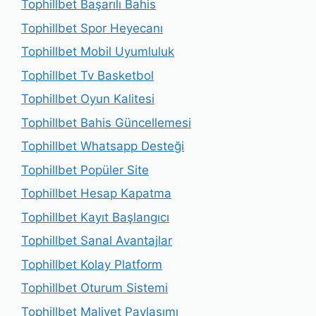
Tophillbet Başarılı Bahis
Tophillbet Spor Heyecanı
Tophillbet Mobil Uyumluluk
Tophillbet Tv Basketbol
Tophillbet Oyun Kalitesi
Tophillbet Bahis Güncellemesi
Tophillbet Whatsapp Desteği
Tophillbet Popüler Site
Tophillbet Hesap Kapatma
Tophillbet Kayıt Başlangıcı
Tophillbet Sanal Avantajlar
Tophillbet Kolay Platform
Tophillbet Oturum Sistemi
Tophillbet Maliyet Paylaşımı