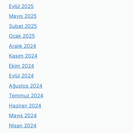
Eylül 2025
Mayıs 2025
Şubat 2025
Ocak 2025
Aralık 2024
Kasım 2024
Ekim 2024
Eylül 2024
Ağustos 2024
Temmuz 2024
Haziran 2024
Mayıs 2024
Nisan 2024