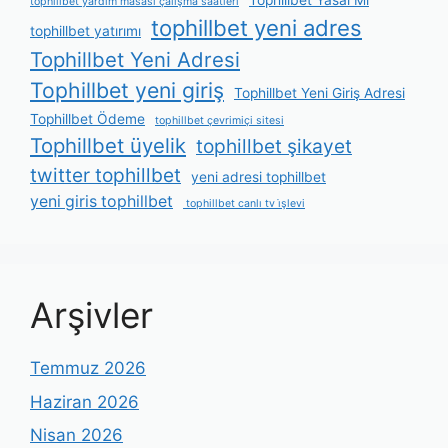
Tophillbet Yasal Mı
tophillbet yardım masası çalışma saatleri
tophillbet yeni adres
tophillbet yatırımı
Tophillbet Yeni Adresi
Tophillbet yeni giriş
Tophillbet Yeni Giriş Adresi
Tophillbet Ödeme
tophillbet çevrimiçi sitesi
Tophillbet üyelik
tophillbet şikayet
twitter tophillbet
yeni adresi tophillbet
yeni giris tophillbet
tophillbet canlı tv i̇şlevi
Arşivler
Temmuz 2026
Haziran 2026
Nisan 2026