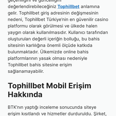
geçerliliğini ve güncelliğini
değerlendirebileceğiniz
Tophillbet
anlamına
gelir. Tophillbet giriş adresinin değişmesinin
nedeni, Tophillbet Türkiye’nin en güvenilir casino
platformu olarak görülmesi ve ülkede halen
yaygın olarak kullanılmasıdır. Kullanıcı tarafından
oluşturulan değerli içeriğin bolluğu, bu bahis
sitesinin karlılığına önemli ölçüde katkıda
bulunmaktadır. Ülkemizde online bahis
platformlarının yasak olması nedeniyle
Tophillbet bahis sitesine erişim
sağlanamayabilir.
Tophillbet Mobil Erişim
Hakkında
BTK’nın yaptığı inceleme sonucunda siteye
erişim kısıtlandı ve hizmetler durduruldu. Şirket,