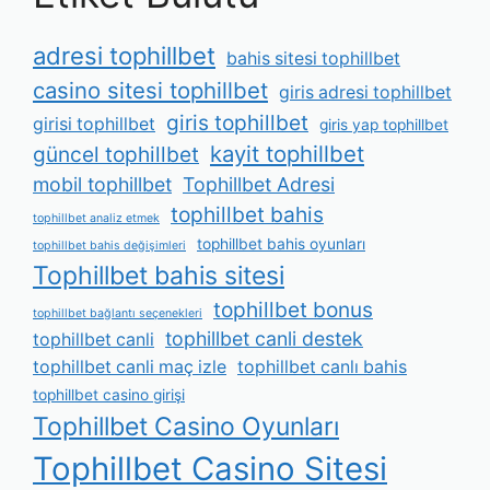
adresi tophillbet
bahis sitesi tophillbet
casino sitesi tophillbet
giris adresi tophillbet
giris tophillbet
girisi tophillbet
giris yap tophillbet
kayit tophillbet
güncel tophillbet
mobil tophillbet
Tophillbet Adresi
tophillbet bahis
tophillbet analiz etmek
tophillbet bahis oyunları
tophillbet bahis değişimleri
Tophillbet bahis sitesi
tophillbet bonus
tophillbet bağlantı seçenekleri
tophillbet canli destek
tophillbet canli
tophillbet canli maç izle
tophillbet canlı bahis
tophillbet casino girişi
Tophillbet Casino Oyunları
Tophillbet Casino Sitesi