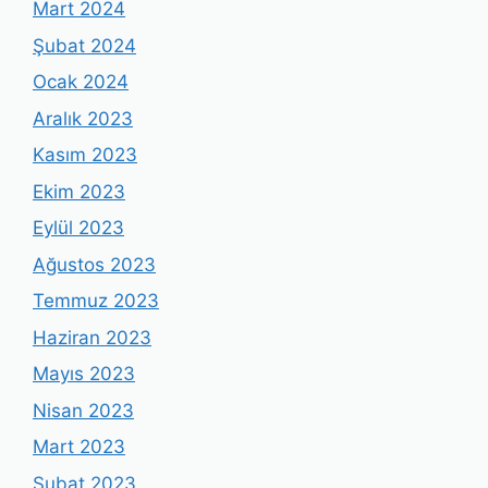
Mart 2024
Şubat 2024
Ocak 2024
Aralık 2023
Kasım 2023
Ekim 2023
Eylül 2023
Ağustos 2023
Temmuz 2023
Haziran 2023
Mayıs 2023
Nisan 2023
Mart 2023
Şubat 2023