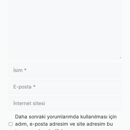
İsim
E-
posta
İnternet
sitesi
Daha sonraki yorumlarımda kullanılması için
adım, e-posta adresim ve site adresim bu